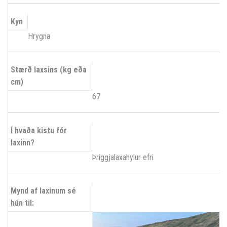
Kyn
Hrygna
Stærð laxsins (kg eða
cm)
67
Í hvaða kistu fór
laxinn?
Þriggjalaxahylur efri
Mynd af laxinum sé
hún til: