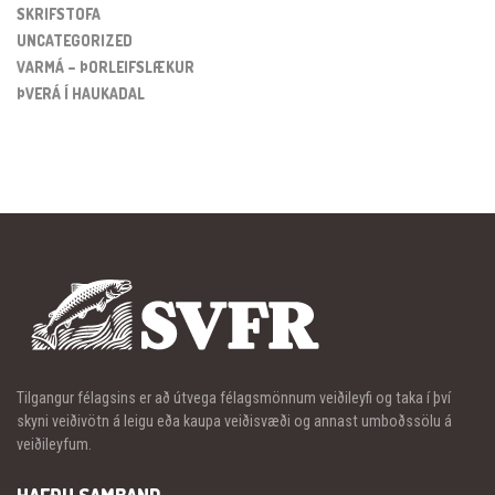
SKRIFSTOFA
UNCATEGORIZED
VARMÁ – ÞORLEIFSLÆKUR
ÞVERÁ Í HAUKADAL
Tilgangur félagsins er að útvega félagsmönnum veiðileyfi og taka í því
skyni veiðivötn á leigu eða kaupa veiðisvæði og annast umboðssölu á
veiðileyfum.