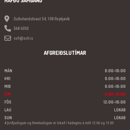
HAFÐU SAMBAND
Suðurlandsbraut 54, 108 Reykjavík
568 6050
svfr@svfr.is
AFGREIÐSLUTÍMAR
MÁN
8:00-16:00
ÞRI
8:00-16:00
MIÐ
8:00-16:00
FIM
8:00-16:00
FÖS
12:00-16:00
LAU
LOKAÐ
SUN
LOKAÐ
Á þriðjudögum og fimmtudögum er lokað í hádeginu á milli 12:00 og 13:00