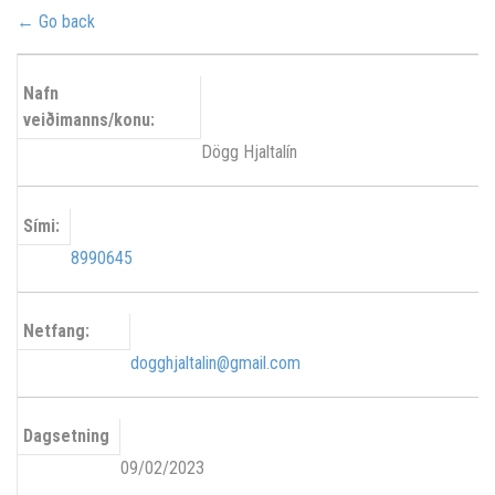
← Go back
Nafn
veiðimanns/konu:
Dögg Hjaltalín
Sími:
8990645
Netfang:
dogghjaltalin@gmail.com
Dagsetning
09/02/2023