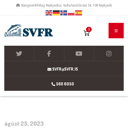
Stangaveiðifélag Reykjavíkur, Suðurlandsbraut 54, 108 Reykjavík
0
SVFR@SVFR.IS
568 6050
ágúst 25, 2023