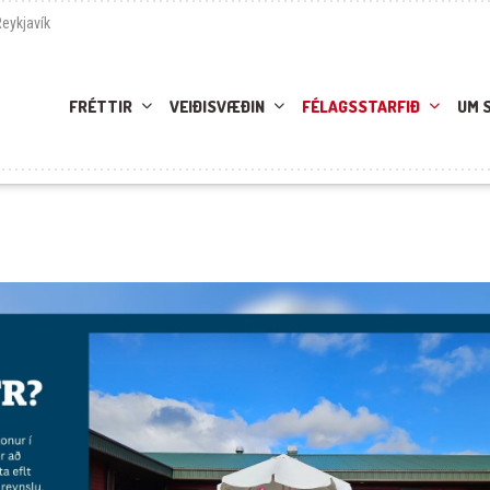
Reykjavík
FRÉTTIR
VEIÐISVÆÐIN
FÉLAGSSTARFIÐ
UM 