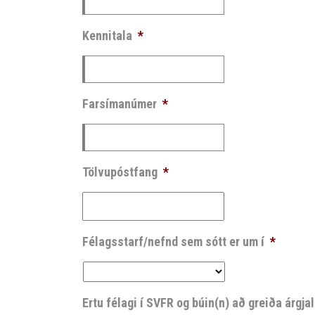
Kennitala
*
Farsímanúmer
*
Tölvupóstfang
*
Félagsstarf/nefnd sem sótt er um í
*
Ertu félagi í SVFR og búin(n) að greiða árgjal