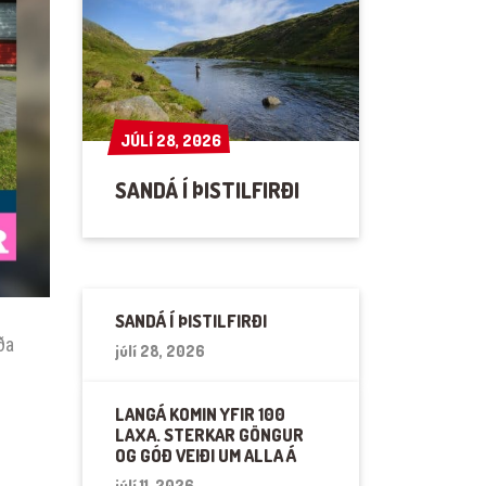
JÚLÍ 28, 2026
JÚLÍ 28, 2026
SANDÁ Í ÞISTILFIRÐI
SANDÁ Í ÞISTILFIRÐI
ða
júlí 28, 2026
LANGÁ KOMIN YFIR 100
LAXA. STERKAR GÖNGUR
OG GÓÐ VEIÐI UM ALLA Á
júlí 11, 2026