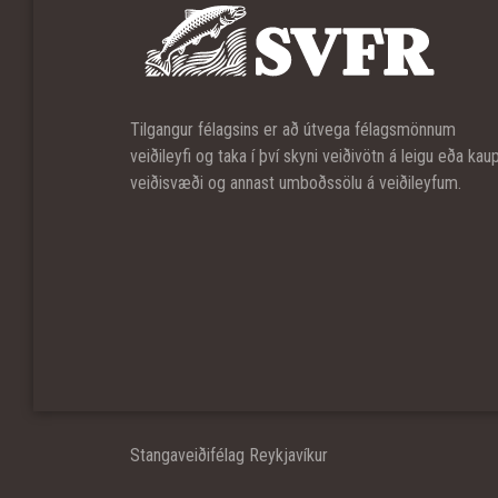
Tilgangur félagsins er að útvega félagsmönnum
veiðileyfi og taka í því skyni veiðivötn á leigu eða kau
veiðisvæði og annast umboðssölu á veiðileyfum.
Stangaveiðifélag Reykjavíkur