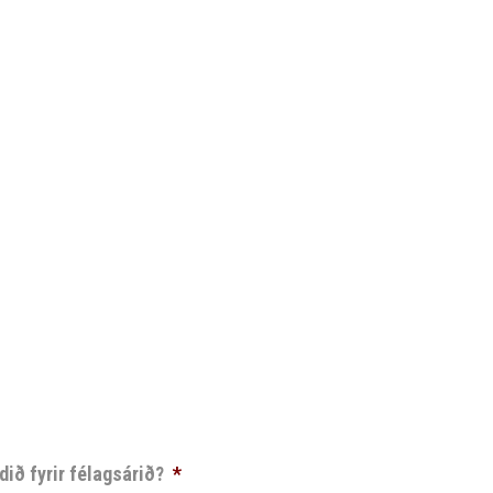
dið fyrir félagsárið?
*