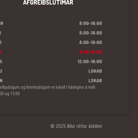
AFGREIÐSLUTÍMAR
ÁN
8:00-16:00
I
8:00-16:00
Ð
8:00-16:00
M
8:00-16:00
S
12:00-16:00
U
LOKAÐ
N
LOKAÐ
riðjudögum og fimmtudögum er lokað í hádeginu á milli
00 og 13:00
© 2025 Allur réttur áskilinn