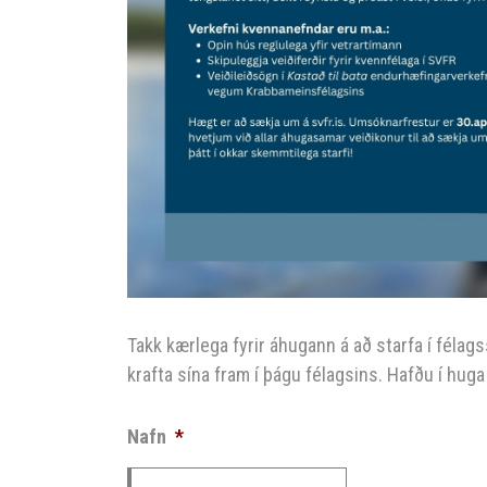
Takk kærlega fyrir áhugann á að starfa í félags
krafta sína fram í þágu félagsins. Hafðu í huga
Nafn
*