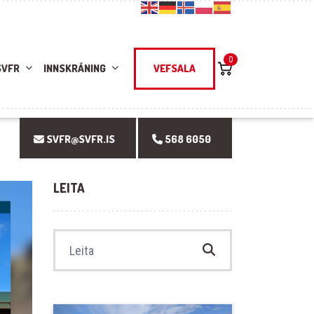
0
SVFR
INNSKRÁNING
VEFSALA
SVFR@SVFR.IS
568 6050
LEITA
Search for: