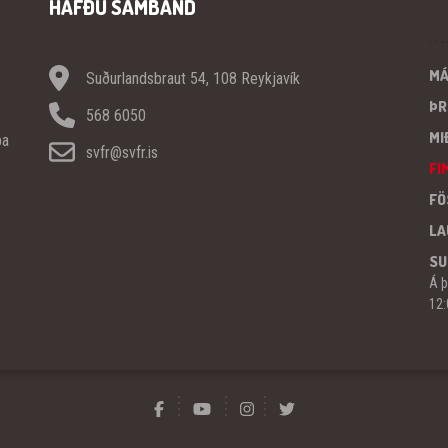
HAFÐU SAMBAND
M
Suðurlandsbraut 54, 108 Reykjavík
ÞR
568 6050
MI
pa
svfr@svfr.is
FI
FÖ
LA
SU
Á þ
12: