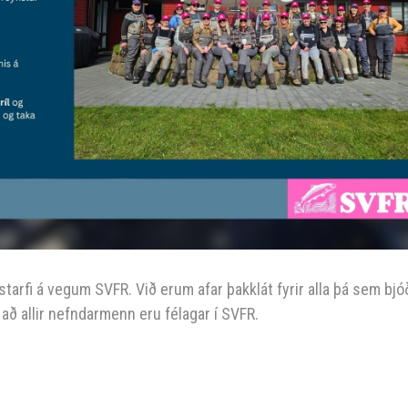
starfi á vegum SVFR. Við erum afar þakklát fyrir alla þá sem bjó
 að allir nefndarmenn eru félagar í SVFR.