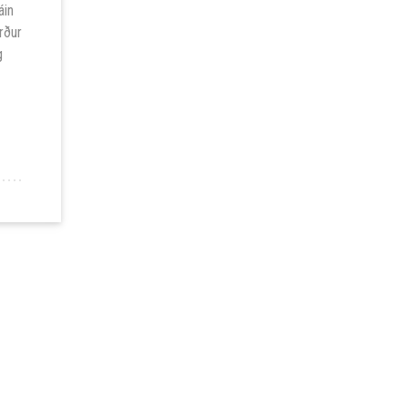
áin
rður
g
D SUMARSINS 2018!