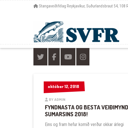
Stangaveiðifélag Reykjavíkur, Suðurlandsbraut 54, 108 
október 12, 2018
október 12, 2018
BY ADMIN
FYNDNASTA OG BESTA VEIÐIMYN
SUMARSINS 2018!
Eins og fram hefur komið verður okkar árlegi