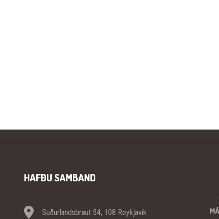
HAFÐU SAMBAND
M
Suðurlandsbraut 54, 108 Reykjavík