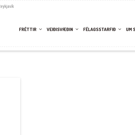
Reykjavík
FRÉTTIR
VEIÐISVÆÐIN
FÉLAGSSTARFIÐ
UM 
D