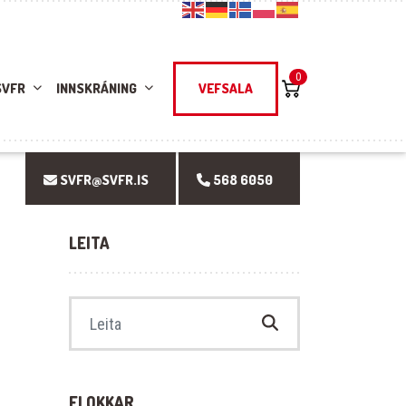
0
SVFR
INNSKRÁNING
VEFSALA
SVFR@SVFR.IS
568 6050
LEITA
Search for:
FLOKKAR