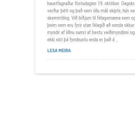
haustfagnaður föstudaginn 19. október. Dagskr
verður þétt og það sem öllu máli skiptir, hún ve
skemmtileg. Við biðjum til félagsmanna sem o
þeim sem eru fyrir utan félagið að senda okkur
myndir af liðnu sumri af bestu veiðimyndinni og
ekki síst þá fyndnustu enda er það á …
FYNDNASTA OG BESTA VEIÐIMYN
LESA MEIRA