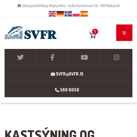
Stangaveiðifélag Reykjavíkur, Suðurlandsbraut 54, 108 Reykjavík
0
SVFR@SVFR.IS
568 6050
KASTSÝNING OG