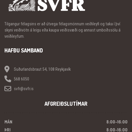
Tilgangur félagsins er að útvega félagsmönnum veiðileyfi og taka í því
skyni veiðivötn á leigu eða kaupa veiðisvæði og annast umboðssölu á
veiðileyfum.
HAFÐU SAMBAND
Suðurlandsbraut 54, 108 Reykjavík
568 6050
svfr@svfr.is
AFGREIÐSLUTÍMAR
MÁN
8:00-16:00
ÞRI
8:00-16:00