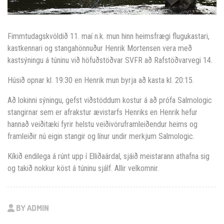
Fimmtudagskvöldið 11. maí n.k. mun hinn heimsfrægi flugukastari,
kastkennari og stangahönnuður Henrik Mortensen vera með
kastsýningu á túninu við höfuðstöðvar SVFR að Rafstöðvarvegi 14.
Húsið opnar kl. 19:30 en Henrik mun byrja að kasta kl. 20:15.
Að lokinni sýningu, gefst viðstöddum kostur á að prófa Salmologic
stangirnar sem er afrakstur ævistarfs Henriks en Henrik hefur
hannað veiðitæki fyrir helstu veiðivöruframleiðendur heims og
framleiðir nú eigin stangir og línur undir merkjum Salmologic.
Kíkið endilega á rúnt upp í Elliðaárdal, sjáið meistarann athafna sig
og takið nokkur köst á túninu sjálf. Allir velkomnir.
BY ADMIN