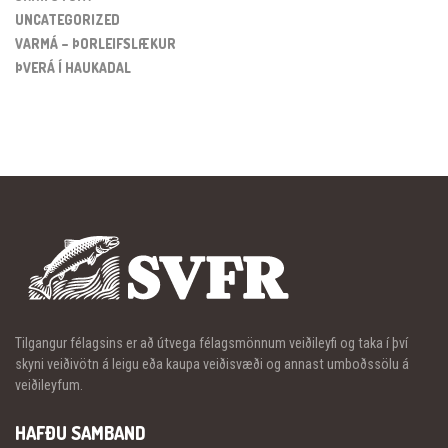
UNCATEGORIZED
VARMÁ – ÞORLEIFSLÆKUR
ÞVERÁ Í HAUKADAL
Tilgangur félagsins er að útvega félagsmönnum veiðileyfi og taka í því
skyni veiðivötn á leigu eða kaupa veiðisvæði og annast umboðssölu á
veiðileyfum.
HAFÐU SAMBAND