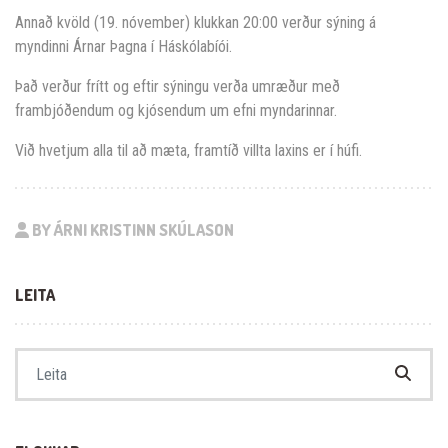
Annað kvöld (19. nóvember) klukkan 20:00 verður sýning á
myndinni Árnar Þagna í Háskólabíói.
Það verður frítt og eftir sýningu verða umræður með
frambjóðendum og kjósendum um efni myndarinnar.
Við hvetjum alla til að mæta, framtíð villta laxins er í húfi.
BY ÁRNI KRISTINN SKÚLASON
LEITA
Search for: