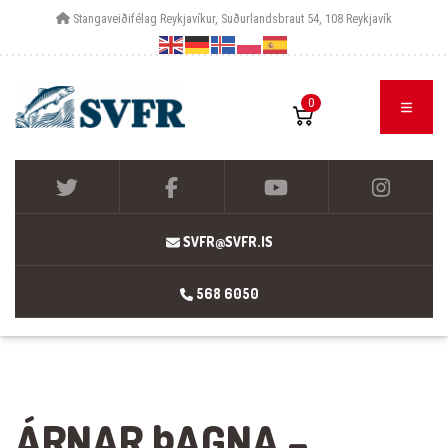
Stangaveiðifélag Reykjavíkur, Suðurlandsbraut 54, 108 Reykjavík
0
SVFR@SVFR.IS
568 6050
ÁRNAR ÞAGNA –