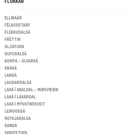
FLOKKAR
ELLIÐAÁR
FÉLAGSSTARF
FLEKKUDALSÁ
FRÉTTIR
GLJÚFURÁ
GUFUDALSÁ
KORPA – ÚLFARSÁ
KRÁKÁ
LANGÁ
LAUGARDALSÁ
LAXÁ Í AÐALDAL – MIÐSVÆÐIÐ
LAXÁ Í LÁXÁRDAL
LAXÁ Í MÝVATNSSVEIT
LEIRVOGSÁ
REYKJADALSÁ
SANDÁ
SKRIFSTOFA