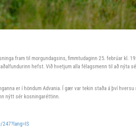
sninga fram til morgundagsins, fimmtudaginn 25. febrúar kl. 19
aðalfundurinn hefst. Við hvetjum alla félagsmenn til að nýta sé
nna er í höndum Advania. Í gær var tekin staða á því hversu 
n nýtt sér kosningaréttinn.
e/247?lang=IS