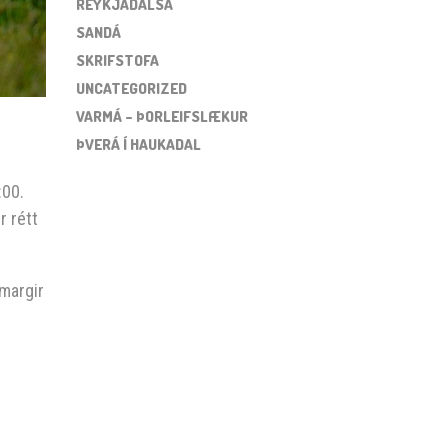
REYKJADALSÁ
SANDÁ
SKRIFSTOFA
UNCATEGORIZED
VARMÁ – ÞORLEIFSLÆKUR
ÞVERÁ Í HAUKADAL
:00.
r rétt
margir