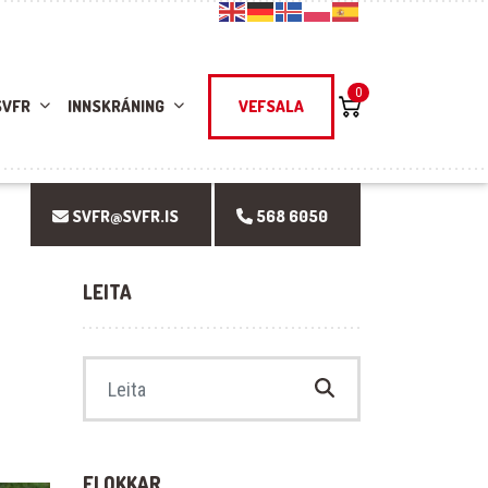
0
SVFR
INNSKRÁNING
VEFSALA
SVFR@SVFR.IS
568 6050
LEITA
Search for:
FLOKKAR