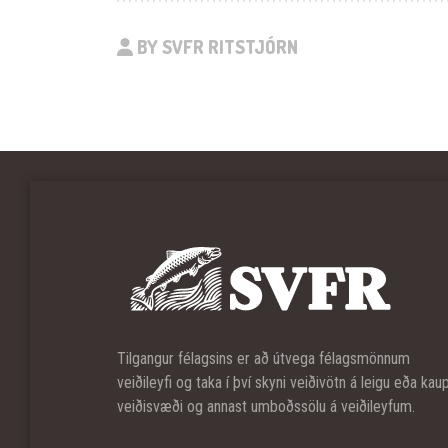
BY SVFR RITSTJÓRN
Tilgangur félagsins er að útvega félagsmönnum
veiðileyfi og taka í því skyni veiðivötn á leigu eða kau
veiðisvæði og annast umboðssölu á veiðileyfum.