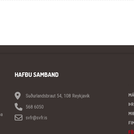
HAFÐU SAMBAND
M
Suðurlandsbraut 54, 108 Reykjavík
ÞR
568 6050
MI
pa
svfr@svfr.is
FI
FÖ