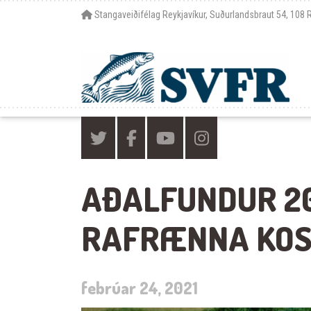
Stangaveiðifélag Reykjavíkur, Suðurlandsbraut 54, 108 
AÐALFUNDUR 20
RAFRÆNNA KOS
febrúar 24, 2021