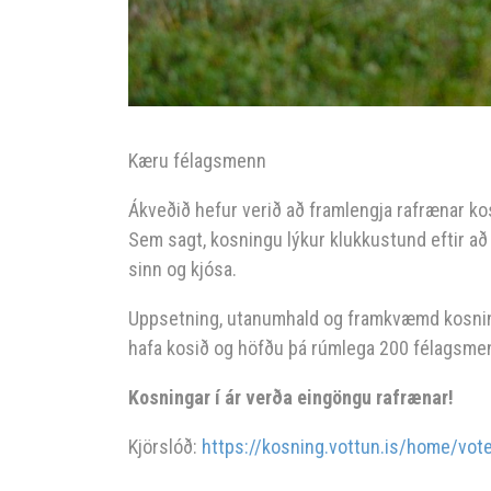
Kæru félagsmenn
Ákveðið hefur verið að framlengja rafrænar ko
Sem sagt, kosningu lýkur klukkustund eftir að 
sinn og kjósa.
Uppsetning, utanumhald og framkvæmd kosninga
hafa kosið og höfðu þá rúmlega 200 félagsmen
Kosningar í ár verða eingöngu rafrænar!
Kjörslóð:
https://kosning.vottun.is/home/vot