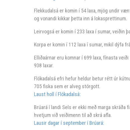
Flekkudalsá er komin í 54 laxa, mjög undir væn
og vonandi kikkar þetta inn á lokasprettinum.
Leirvogsá er komin í 233 laxa í sumar, veiðin þ
Korpa er komin í 112 laxa í sumar, mikil dýfa f
Elliðaárnar eru komnar í 699 laxa, fínasta vei
938 laxar.
Flókadalsá efri hefur heldur betur rétt úr kútn
705 fiska sem er alveg stórgott.
Laust holl í Flókadalsá:
Brúará í landi Sels er ekki með marga skráða f
hvetjum við veiðimenn til að skrá afla.
Lausir dagar í september í Brúará: