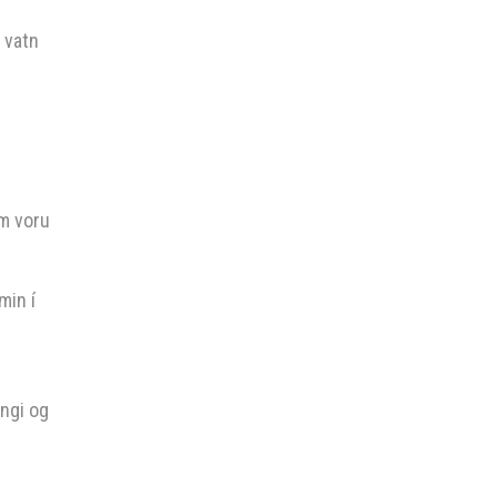
 vatn
em voru
min í
angi og