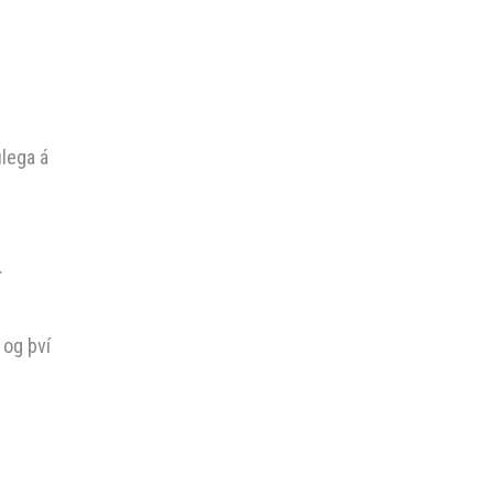
ulega á
.
 og því