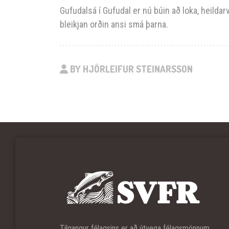
Gufudalsá í Gufudal er nú búin að loka, heildarve
bleikjan orðin ansi smá þarna.
BY HJÖRLEIFUR STEINARSSON
Tilgangur félagsins er að útvega félagsmönnum