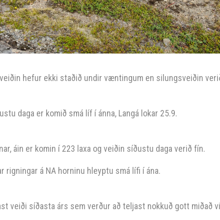
xveiðin hefur ekki staðið undir væntingum en silungsveiðin verið
ðustu daga er komið smá líf í ánna, Langá lokar 25.9.
ar, áin er komin í 223 laxa og veiðin síðustu daga verið fín.
ar rigningar á NA horninu hleyptu smá lífi í ána.
gast veiði síðasta árs sem verður að teljast nokkuð gott miðað v