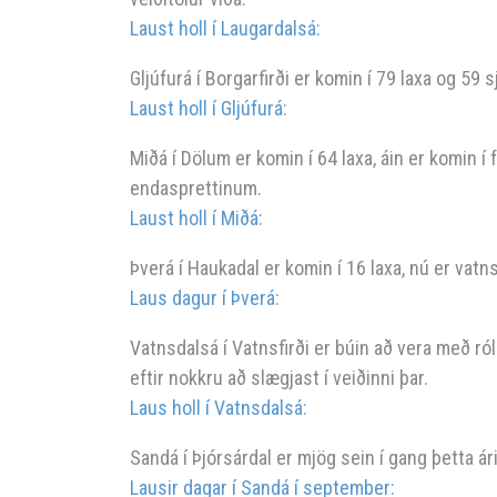
Laust holl í Laugardalsá:
Gljúfurá í Borgarfirði er komin í 79 laxa og 59 s
Laust holl í Gljúfurá:
Miðá í Dölum er komin í 64 laxa, áin er komin í 
endasprettinum.
Laust holl í Miðá:
Þverá í Haukadal er komin í 16 laxa, nú er vatns
Laus dagur í Þverá:
Vatnsdalsá í Vatnsfirði er búin að vera með ról
eftir nokkru að slægjast í veiðinni þar.
Laus holl í Vatnsdalsá:
Sandá í Þjórsárdal er mjög sein í gang þetta ári
Lausir dagar í Sandá í september: