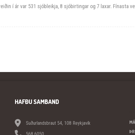
iðin í ár var 531 sjóbleikja, 8 sjóbirtingar og 7 laxar. Fínasta ve
HAFÐU SAMBAND
M
Suðurlandsbraut 54, 108 Reykjavík
ÞR
568 6050