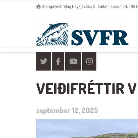
Stangaveiðifélag Reykjavíkur, Suðurlandsbraut 54, 108 
VEIÐIFRÉTTIR 
september 12, 2025