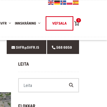
0
SVFR
INNSKRÁNING
VEFSALA
SVFR@SVFR.IS
568 6050
LEITA
Search for:
FLOKKAR