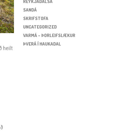
REYKJADALSÁ
SANDÁ
SKRIFSTOFA
UNCATEGORIZED
VARMÁ – ÞORLEIFSLÆKUR
ÞVERÁ Í HAUKADAL
 heilt
ið