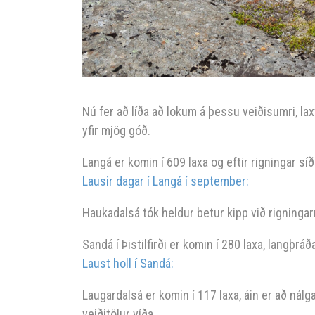
Nú fer að líða að lokum á þessu veiðisumri, la
yfir mjög góð.
Langá er komin í 609 laxa og eftir rigningar sí
Lausir dagar í Langá í september:
Haukadalsá tók heldur betur kipp við rigningarn
Sandá í Þistilfirði er komin í 280 laxa, langþráð
Laust holl í Sandá:
Laugardalsá er komin í 117 laxa, áin er að nál
veiðitölur víða.