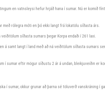
tingum en vatnsleysi hefur hrjáð hana í sumar. Nú er komið fínt
ar með rólegra móti en þó ekki langt frá lokatölu síðasta árs.
rá veiðitölum síðasta sumars þegar Korpa endaði í 261 laxi.
ði en á samt langt í land með að ná veiðitölum síðasta sumars s
um í sumar eftir mögur síðustu 2 ár á undan, bleikjuveiðin er ko
iska í sumar, okkur grunar að þarna sé töluverð vanskráning í g