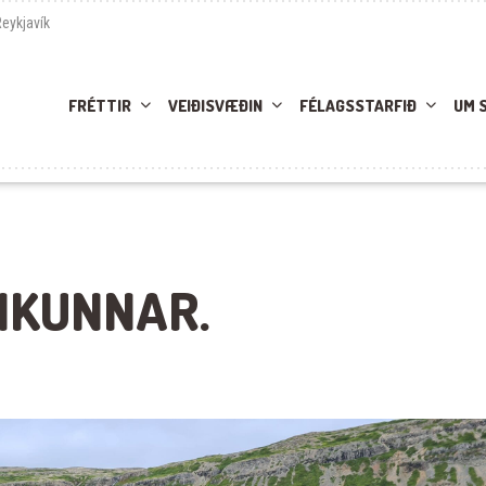
Reykjavík
FRÉTTIR
VEIÐISVÆÐIN
FÉLAGSSTARFIÐ
UM 
VIKUNNAR.