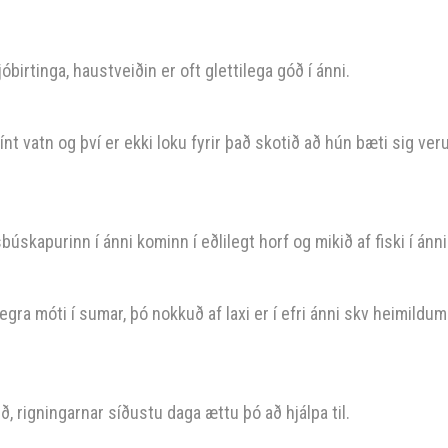
jóbirtinga, haustveiðin er oft glettilega góð í ánni.
fínt vatn og því er ekki loku fyrir það skotið að hún bæti sig ver
búskapurinn í ánni kominn í eðlilegt horf og mikið af fiski í ánni
egra móti í sumar, þó nokkuð af laxi er í efri ánni skv heimildum
ð, rigningarnar síðustu daga ættu þó að hjálpa til.