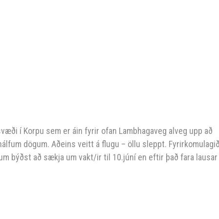
isvæði í Korpu sem er áin fyrir ofan Lambhagaveg alveg upp að
 hálfum dögum. Aðeins veitt á flugu – öllu sleppt. Fyrirkomulagi
ýðst að sækja um vakt/ir til 10.júní en eftir það fara lausar