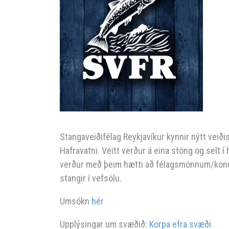
Stangaveiðifélag Reykjavíkur kynnir nýtt veið
Hafravatni. Veitt verður á eina stöng og selt í
verður með þeim hætti að félagsmönnum/konum b
stangir í vefsölu.
Umsókn
hér
Upplýsingar um svæðið:
Korpa efra svæði