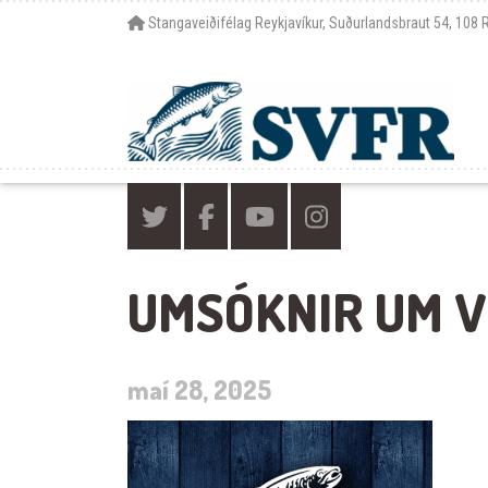
Stangaveiðifélag Reykjavíkur, Suðurlandsbraut 54, 108 
UMSÓKNIR UM VE
maí 28, 2025