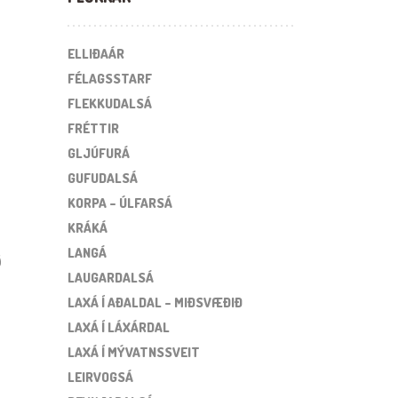
ELLIÐAÁR
FÉLAGSSTARF
FLEKKUDALSÁ
FRÉTTIR
GLJÚFURÁ
GUFUDALSÁ
KORPA – ÚLFARSÁ
KRÁKÁ
LANGÁ
ð
LAUGARDALSÁ
LAXÁ Í AÐALDAL – MIÐSVÆÐIÐ
LAXÁ Í LÁXÁRDAL
LAXÁ Í MÝVATNSSVEIT
LEIRVOGSÁ