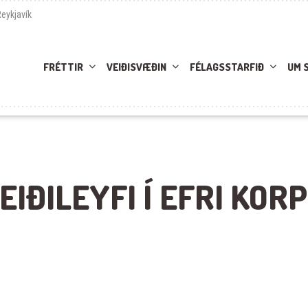
Reykjavík
FRÉTTIR
VEIÐISVÆÐIN
FÉLAGSSTARFIÐ
UM 
IÐILEYFI Í EFRI KOR