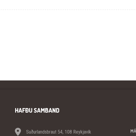
HAFÐU SAMBAND
M
Suðurlandsbraut 54, 108 Reykjavík