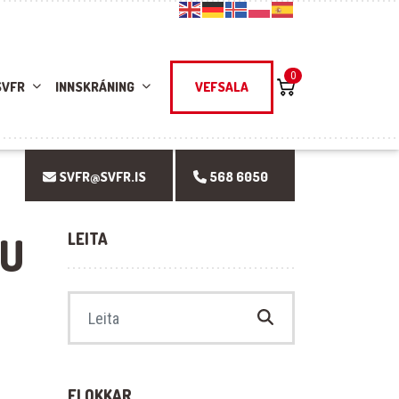
0
SVFR
INNSKRÁNING
VEFSALA
SVFR@SVFR.IS
568 6050
PU
LEITA
Search for:
FLOKKAR