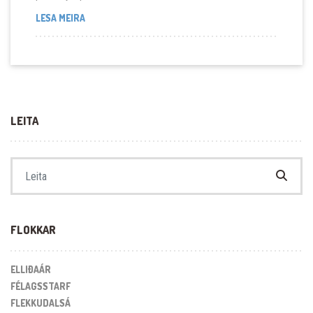
LANGAR ÞIG Í ÁRNEFND MIÐÁR?
LESA MEIRA
LEITA
Search for:
FLOKKAR
ELLIÐAÁR
FÉLAGSSTARF
FLEKKUDALSÁ