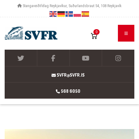
Stangaveiðifélag Reykjavíkur, Suðurlandsbraut 54, 108 Reykjavík
0
SVFR@SVFR.IS
568 6050