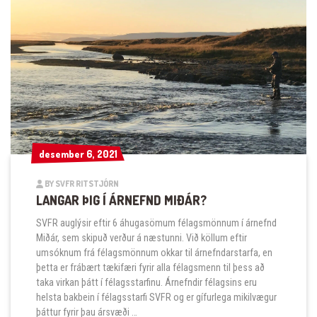
desember 6, 2021
desember 6, 2021
BY SVFR RITSTJÓRN
LANGAR ÞIG Í ÁRNEFND MIÐÁR?
SVFR auglýsir eftir 6 áhugasömum félagsmönnum í árnefnd
Miðár, sem skipuð verður á næstunni. Við köllum eftir
umsóknum frá félagsmönnum okkar til árnefndarstarfa, en
þetta er frábært tækifæri fyrir alla félagsmenn til þess að
taka virkan þátt í félagsstarfinu. Árnefndir félagsins eru
helsta bakbein í félagsstarfi SVFR og er gífurlega mikilvægur
þáttur fyrir þau ársvæði …