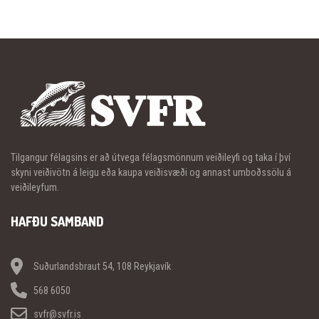
Tilgangur félagsins er að útvega félagsmönnum veiðileyfi og taka í því
skyni veiðivötn á leigu eða kaupa veiðisvæði og annast umboðssölu á
veiðileyfum.
HAFÐU SAMBAND
Suðurlandsbraut 54, 108 Reykjavík
568 6050
svfr@svfr.is