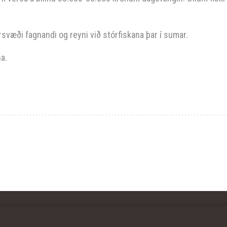
svæði fagnandi og reyni við stórfiskana þar í sumar.
na.