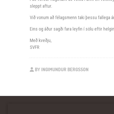
sleppt aftur.
Við vonum að félagsmenn taki þessu fallega ár
Eins og áður sagði fara leyfin í sölu eftir helgi
Með kveðju,
SVFR
BY INGIMUNDUR BERGSSON