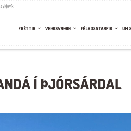
Reykjavík
FRÉTTIR
VEIÐISVÆÐIN
FÉLAGSSTARFIÐ
UM 
ANDÁ Í ÞJÓRSÁRDAL