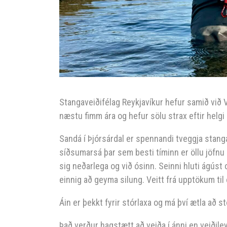
Stangaveiðifélag Reykjavíkur hefur samið við 
næstu fimm ára og hefur sölu strax eftir helgi 
Sandá í Þjórsárdal er spennandi tveggja stanga
síðsumarsá þar sem besti tíminn er öllu jöfnu ef
sig neðarlega og við ósinn. Seinni hluti ágúst
einnig að geyma silung. Veitt frá upptökum til ó
Áin er þekkt fyrir stórlaxa og má því ætla að 
Það verður hagstætt að veiða í ánni en veiðile