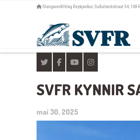
Stangaveiðifélag Reykjavíkur, Suðurlandsbraut 54, 108 
SVFR KYNNIR S
maí 30, 2025