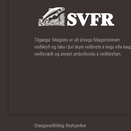
Tilgangur félagsins er að útvega félagsmönnum
veiðileyfi og taka í því skyni veiðivötn á leigu eða kau
veiðisvæði og annast umboðssölu á veiðileyfum.
Stangaveiðifélag Reykjavíkur