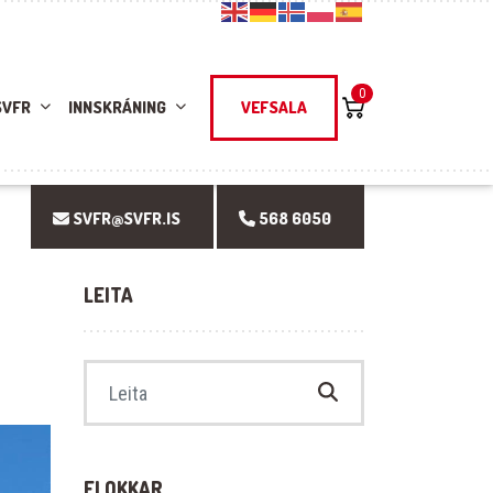
0
SVFR
INNSKRÁNING
VEFSALA
SVFR@SVFR.IS
568 6050
LEITA
Search for:
FLOKKAR