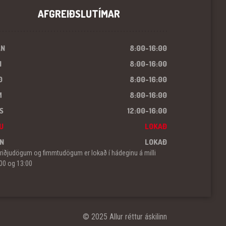
AFGREIÐSLUTÍMAR
ÁN
8:00-16:00
I
8:00-16:00
Ð
8:00-16:00
M
8:00-16:00
S
12:00-16:00
U
LOKAÐ
N
LOKAÐ
riðjudögum og fimmtudögum er lokað í hádeginu á milli
00 og 13:00
© 2025 Allur réttur áskilinn