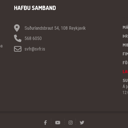
HAFÐU SAMBAND
M
Suðurlandsbraut 54, 108 Reykjavík
ÞR
568 6050
MI
pa
svfr@svfr.is
FI
FÖ
LA
SU
Á þ
12: