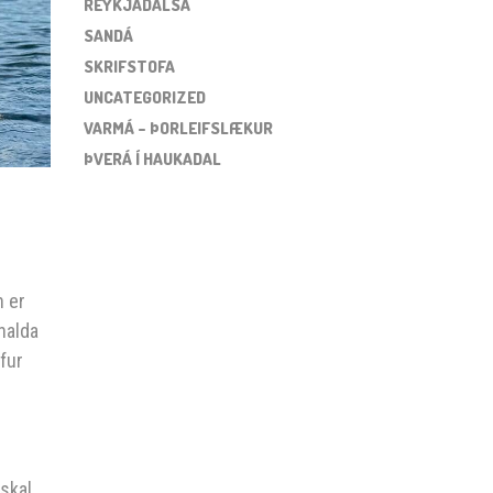
REYKJADALSÁ
SANDÁ
SKRIFSTOFA
UNCATEGORIZED
VARMÁ – ÞORLEIFSLÆKUR
ÞVERÁ Í HAUKADAL
n er
 halda
fur
 skal