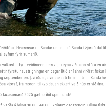
Veiðifélag Hvammsár og Sandár um leigu á Sandá í Þjórsárdal til
á leyfum fyrir sumarið.
 valkostur fyrir veiðimenn sem vilja reyna við þann stóra en ái
tir fyrstu haustrigningar en þegar lítið er í ánni virðist fiskur
 og september eru því iðulega vinsælasti tíminn í ánni. Sandá he
sa Þjórsá, frá morgni til kvölds, en ekkert veiðihús er við ána.
stórlaxasumarið 2025 gæti orðið spennandi!
yfi verða á bilinu 30.000-60.000 krónum dagstöngin. Öllum fiski