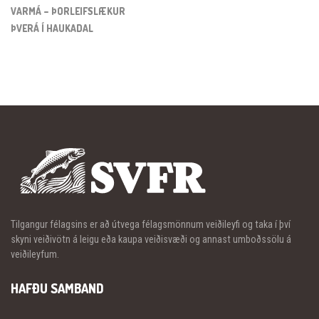
VARMÁ – ÞORLEIFSLÆKUR
ÞVERÁ Í HAUKADAL
Tilgangur félagsins er að útvega félagsmönnum veiðileyfi og taka í því
skyni veiðivötn á leigu eða kaupa veiðisvæði og annast umboðssölu á
veiðileyfum.
HAFÐU SAMBAND