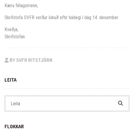
Kæru félagsmenn,
Skrifstofa SVFR verður lokuð eftir hádegi í dag 14. desember.
Kveðja,
Skrifstofan
BY SVFR RITSTJÓRN
LEITA
Search for:
FLOKKAR