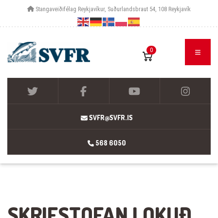
Stangaveiðifélag Reykjavíkur, Suðurlandsbraut 54, 108 Reykjavík
0
SVFR@SVFR.IS
568 6050
SKRIFSTOFAN LOKUÐ