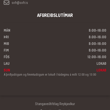
svfr@svfr.is
AFGREIÐSLUTÍMAR
MÁN
8:00-16:00
ÞRI
8:00-16:00
MIÐ
8:00-16:00
FIM
8:00-16:00
FÖS
12:00-16:00
LAU
LOKAÐ
SUN
LOKAÐ
Á þriðjudögum og fimmtudögum er lokað í hádeginu á milli 12:00 og 13:00
Stangaveiðifélag Reykjavíkur