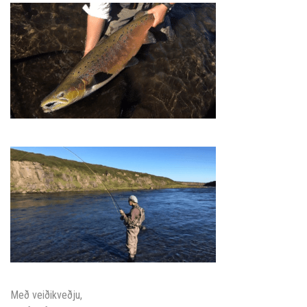
Með veiðikveðju,