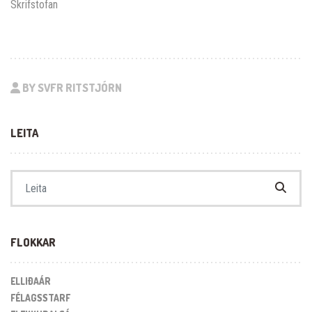
Skrifstofan
BY SVFR RITSTJÓRN
LEITA
Search for:
FLOKKAR
ELLIÐAÁR
FÉLAGSSTARF