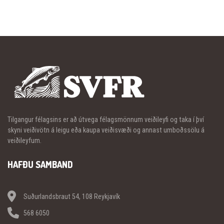
Tilgangur félagsins er að útvega félagsmönnum veiðileyfi og taka í því
skyni veiðivötn á leigu eða kaupa veiðisvæði og annast umboðssölu á
veiðileyfum.
HAFÐU SAMBAND
Suðurlandsbraut 54, 108 Reykjavík
568 6050