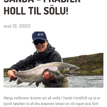
HOLL TIL SÖLU!
maí 12, 2022
Marga veiðimenn dreymir um að veiða í Sandá í Þistilfirði og nú er
kjörið tækifæri til að láta drauminn rætast en við eigum þrjú flott