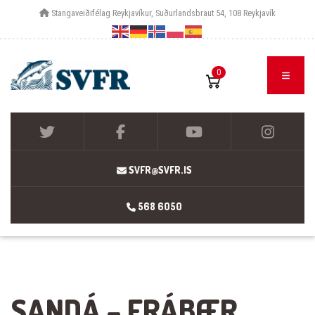
Stangaveiðifélag Reykjavíkur, Suðurlandsbraut 54, 108 Reykjavík
0
SVFR@SVFR.IS
568 6050
SANDÁ – FRÁBÆR