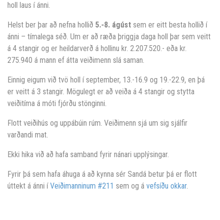
holl laus í ánni.
Helst ber þar að nefna hollið
5.-8. ágúst
sem er eitt besta hollið í
ánni – tímalega séð. Um er að ræða þriggja daga holl þar sem veitt
á 4 stangir og er heildarverð á hollinu kr. 2.207.520.- eða kr.
275.940 á mann ef átta veiðimenn slá saman.
Einnig eigum við tvö holl í september, 13.-16.9 og 19.-22.9, en þá
er veitt á 3 stangir. Mögulegt er að veiða á 4 stangir og stytta
veiðitíma á móti fjórðu stönginni.
Flott veiðihús og uppábúin rúm. Veiðimenn sjá um sig sjálfir
varðandi mat.
Ekki hika við að hafa samband fyrir nánari upplýsingar.
Fyrir þá sem hafa áhuga á að kynna sér Sandá betur þá er flott
úttekt á ánni í
Veiðimanninum #211
sem og á
vefsíðu okkar
.