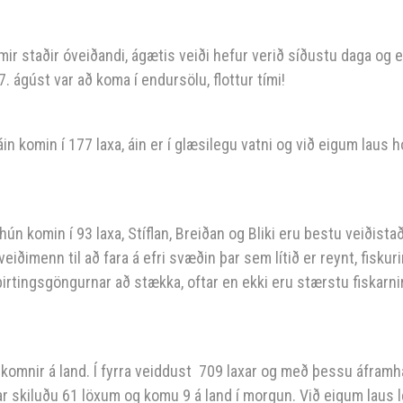
mir staðir óveiðandi, ágætis veiði hefur verið síðustu daga og 
. ágúst var að koma í endursölu, flottur tími!
n komin í 177 laxa, áin er í glæsilegu vatni og við eigum laus ho
ún komin í 93 laxa, Stíflan, Breiðan og Bliki eru bestu veiðistað
iðimenn til að fara á efri svæðin þar sem lítið er reynt, fiskuri
birtingsgöngurnar að stækka, oftar en ekki eru stærstu fiskarnir
r komnir á land. Í fyrra veiddust 709 laxar og með þessu áframha
gar skiluðu 61 löxum og komu 9 á land í morgun. Við eigum laus le