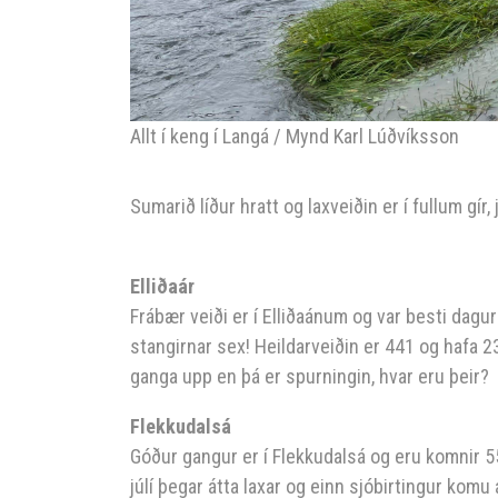
Allt í keng í Langá / Mynd Karl Lúðvíksson
Sumarið líður hratt og laxveiðin er í fullum gír
Elliðaár
Frábær veiði er í Elliðaánum og var besti dagu
stangirnar sex! Heildarveiðin er 441 og hafa 23
ganga upp en þá er spurningin, hvar eru þeir? E
Flekkudalsá
Góður gangur er í Flekkudalsá og eru komnir 55 
júlí þegar átta laxar og einn sjóbirtingur komu 