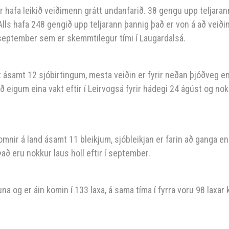
r hafa leikið veiðimenn grátt undanfarið. 38 gengu upp teljarann
 Alls hafa 248 gengið upp teljarann þannig það er von á að veiði
í september sem er skemmtilegur tími í Laugardalsá.
st ásamt 12 sjóbirtingum, mesta veiðin er fyrir neðan þjóðveg e
Við eigum eina vakt eftir í Leirvogsá fyrir hádegi 24 ágúst og no
komnir á land ásamt 11 bleikjum, sjóbleikjan er farin að ganga e
 Það eru nokkur laus holl eftir í september.
na og er áin komin í 133 laxa, á sama tíma í fyrra voru 98 laxar