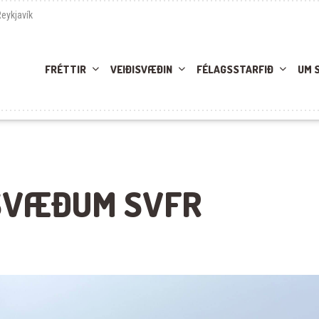
Reykjavík
FRÉTTIR
VEIÐISVÆÐIN
FÉLAGSSTARFIÐ
UM 
 SVÆÐUM SVFR