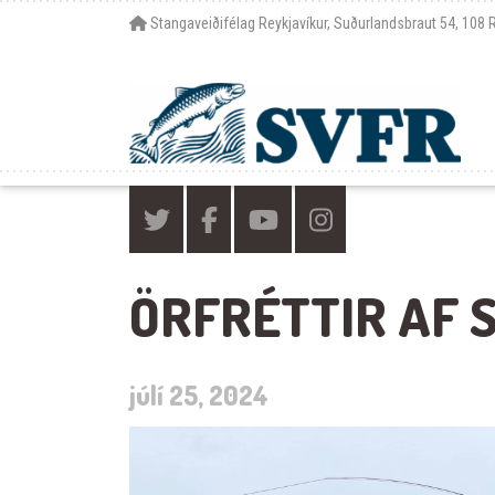
Stangaveiðifélag Reykjavíkur, Suðurlandsbraut 54, 108 
ÖRFRÉTTIR AF
júlí 25, 2024