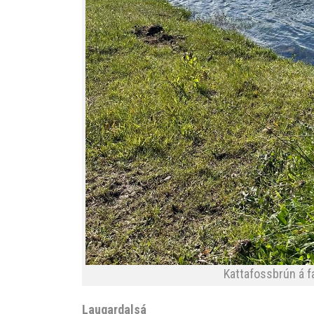
Kattafossbrún á f
Laugardalsá