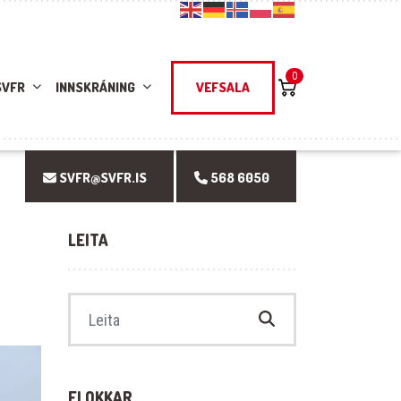
0
SVFR
INNSKRÁNING
VEFSALA
SVFR@SVFR.IS
568 6050
LEITA
Search for:
FLOKKAR