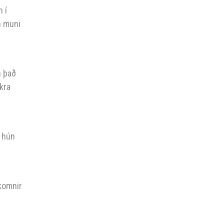
 í
n muni
n það
kkra
n hún
 komnir