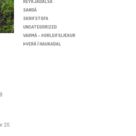
REYKJADALSÁ
SANDÁ
SKRIFSTOFA
UNCATEGORIZED
VARMÁ – ÞORLEIFSLÆKUR
ÞVERÁ Í HAUKADAL
að
r 20.