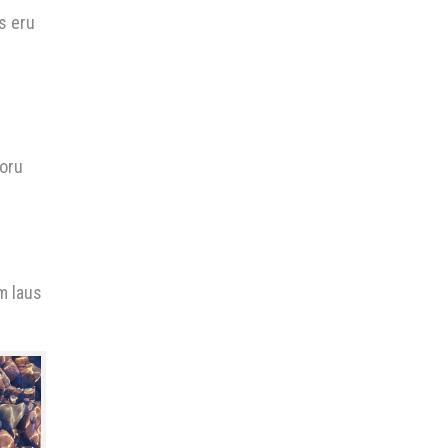
ls eru
voru
m laus