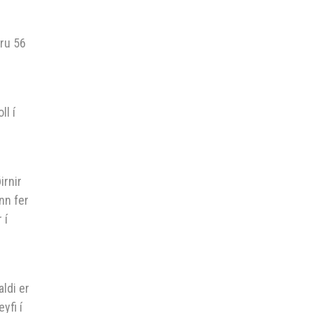
eru 56
ll í
irnir
nn fer
 í
ldi er
yfi í