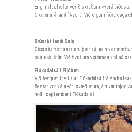
Enginn lax hefur verið skráður í Þverá síðustu v
5 komnir á land í Þverá. Við eigum fjóra daga e
Brúará í landi Sels
Stærstu fréttirnar eru þær að laxinn er mættur
þeir ekki litlir. Við hvetjum veiðimenn til að sk
Flókadalsá í Fljótum
Við fengum fréttir úr Flókadalsá frá Andra Ísaki
flestar voru á neðri svæðunum, áin var mjög va
holl í september í Flókadalsá.