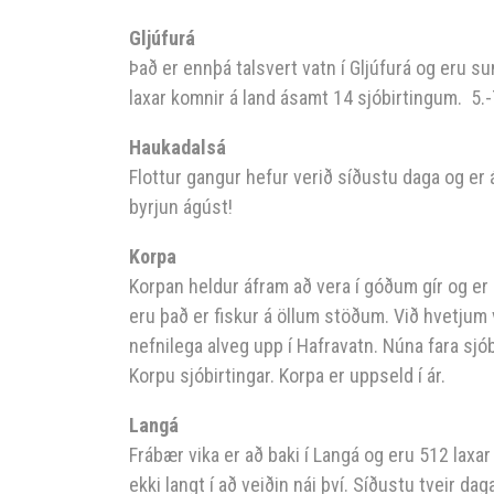
Gljúfurá
Það er ennþá talsvert vatn í Gljúfurá og eru su
laxar komnir á land ásamt 14 sjóbirtingum. 5.-7
Haukadalsá
Flottur gangur hefur verið síðustu daga og er ái
byrjun ágúst!
Korpa
Korpan heldur áfram að vera í góðum gír og er h
eru það er fiskur á öllum stöðum. Við hvetjum ve
nefnilega alveg upp í Hafravatn. Núna fara sjó
Korpu sjóbirtingar. Korpa er uppseld í ár.
Langá
Frábær vika er að baki í Langá og eru 512 laxa
ekki langt í að veiðin nái því. Síðustu tveir da