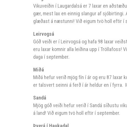
Vikuveiðin í Laugardalsá er 7 laxar en aðstæðu
gær, mest lax en einnig slangur af sjóbirtingi.
glæðast á næstunni! Við eigum tvö holl eftir 
Leirvogsá
Góð veiði er í Leirvogsá og hafa 98 laxar veið
eru laxar komnir alla leiðina upp í Tröllafoss! 
daga í september.
Miðá
Miðá hefur verið mjög fín í ár og eru 87 laxar 
er talsvert seinni á ferð í ár heldur en í fyrra.
Sandá
Mjög góð veiði hefur verið í Sandá síðustu viku
á land! Við eigum tvö holl eftir í september.
Þverá í Haukadal