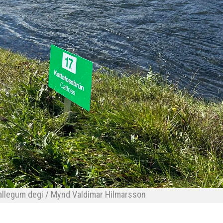
allegum degi / Mynd Valdimar Hilmarsson