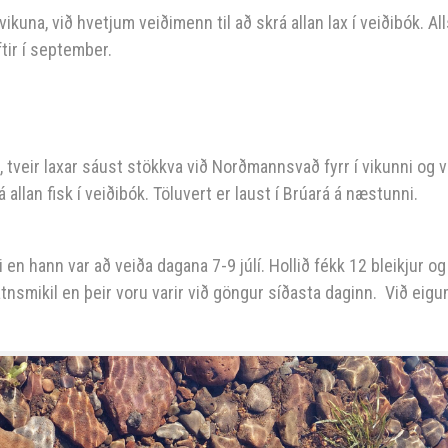
ikuna, við hvetjum veiðimenn til að skrá allan lax í veiðibók. Al
ftir í september.
, tveir laxar sáust stökkva við Norðmannsvað fyrr í vikunni og 
rá allan fisk í veiðibók. Töluvert er laust í Brúará á næstunni.
 en hann var að veiða dagana 7-9 júlí. Hollið fékk 12 bleikjur og
tnsmikil en þeir voru varir við göngur síðasta daginn. Við eigu