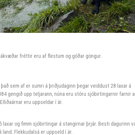
, jákvæðar fréttir eru af flestum og góðar göngur.
r það sem af er sumri á þriðjudaginn þegar veiddust 28 laxar á
84 gengið upp teljarann, núna eru stóru sjóbirtingarnir farnir 
lliðaárnar eru uppseldar í ár.
laxar og fimm sjóbirtingar á stangirnar þrjár. Besti dagurinn va
á land. Flekkudalsá er uppseld í ár.