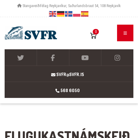
Stangaveiðifélag Reykjavíkur, Suðurlandsbraut 54, 108 Reykjavík
0
SVFR@SVFR.IS
568 6050
FLUGUKASTNÁMSKEIÐ