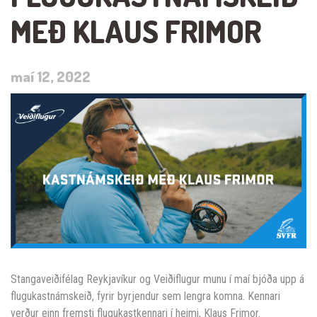
MEÐ KLAUS FRIMOR
maí 12, 2022
Stangaveiðifélag Reykjavíkur og Veiðiflugur munu í maí bjóða upp á
flugukastnámskeið, fyrir byrjendur sem lengra komna. Kennari
verður einn fremsti flugukastkennari í heimi, Klaus Frimor.