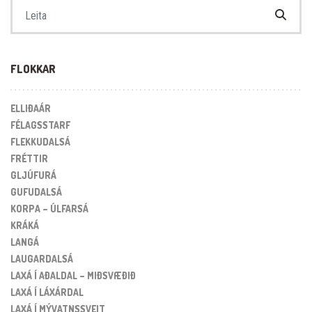
Search for:
FLOKKAR
ELLIÐAÁR
FÉLAGSSTARF
FLEKKUDALSÁ
FRÉTTIR
GLJÚFURÁ
GUFUDALSÁ
KORPA – ÚLFARSÁ
KRÁKÁ
LANGÁ
LAUGARDALSÁ
LAXÁ Í AÐALDAL – MIÐSVÆÐIÐ
LAXÁ Í LÁXÁRDAL
LAXÁ Í MÝVATNSSVEIT