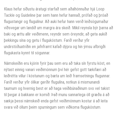
Klaus hefur síðustu áratugi starfað sem aðalhönnuður hjá Loop
Tackle og Guideline þar sem hann hefur hannað, prófað og þróað
flugustangir og flugulínur. Að auki hefur hann verið leiðsögumaður
víðsvegar um landið um margra ára skeið. Mikil reynsla býr þarna að
baki og ættu allir veiðimenn, reyndir sem óreyndir, að geta aukið
þekkingu sína og getu í fluguköstum. Farið verður yfir
undirstöðuatriðin en jafnframt kafað dýpra og hin ýmsu afbrigði
flugukasta kynnt til sögunnar.
Námskeiðin eru kjörin fyrir þau sem eru að taka sín fyrstu köst, en
nýtast einnig vanari veiðimönnum því hér gefst gott tækifæri að
leiðrétta villur í köstunum og bæta um leið framsetningu flugunnar.
Farið verður yfir ólíkar gerðir flugulína, notkun á mismunandi
taumum og hvernig best er að haga veiðibúnaðinum svo vel takist
til þegar á bakkann er komið. Það munu sannarlega öll græða á að
sækja þessi námskeið enda gefst veiðimönnum kostur á að leita
svara við öllum þeim spurningum sem viðkoma fluguköstum.