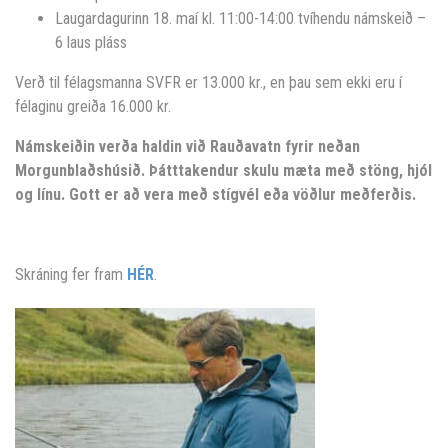
Laugardagurinn 18. maí kl. 11:00-14:00 tvíhendu námskeið –
6 laus pláss
Verð til félagsmanna SVFR er 13.000 kr., en þau sem ekki eru í
félaginu greiða 16.000 kr.
Námskeiðin verða haldin við Rauðavatn fyrir neðan
Morgunblaðshúsið. Þátttakendur skulu mæta með stöng, hjól
og línu. Gott er að vera með stígvél eða vöðlur meðferðis.
Skráning fer fram
HÉR
.