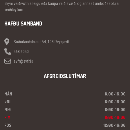
skyni veiðivötn á leigu eða kaupa veiðisvæði og annast umboðssölu á
veiðileyfum.
HAFÐU SAMBAND
Suðurlandsbraut 54, 108 Reykjavík
568 6050
svfr@svfr.is
AFGREIÐSLUTÍMAR
MÁN
8:00-16:00
ÞRI
8:00-16:00
MIÐ
8:00-16:00
FIM
8:00-16:00
FÖS
12:00-16:00