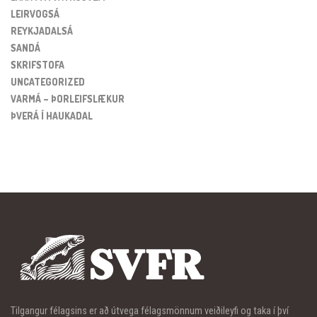
LEIRVOGSÁ
REYKJADALSÁ
SANDÁ
SKRIFSTOFA
UNCATEGORIZED
VARMÁ – ÞORLEIFSLÆKUR
ÞVERÁ Í HAUKADAL
Tilgangur félagsins er að útvega félagsmönnum veiðileyfi og taka í því