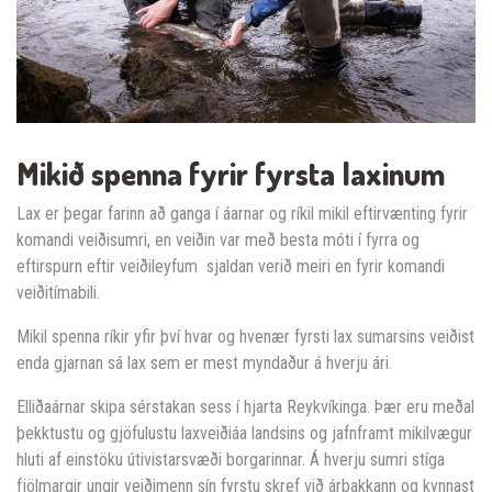
Mikið spenna fyrir fyrsta laxinum
Lax er þegar farinn að ganga í áarnar og ríkil mikil eftirvænting fyrir
komandi veiðisumri, en veiðin var með besta móti í fyrra og
eftirspurn eftir veiðileyfum sjaldan verið meiri en fyrir komandi
veiðitímabili.
Mikil spenna ríkir yfir því hvar og hvenær fyrsti lax sumarsins veiðist
enda gjarnan sá lax sem er mest myndaður á hverju ári.
Elliðaárnar skipa sérstakan sess í hjarta Reykvíkinga. Þær eru meðal
þekktustu og gjöfulustu laxveiðiáa landsins og jafnframt mikilvægur
hluti af einstöku útivistarsvæði borgarinnar. Á hverju sumri stíga
fjölmargir ungir veiðimenn sín fyrstu skref við árbakkann og kynnast