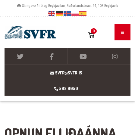
Stangaveiðifélag Reykjavíkur, Suðurlandsbraut 54, 108 Reykjavík
0
SVFR@SVFR.IS
568 6050
OPNUN ELLIÐAÁNNA