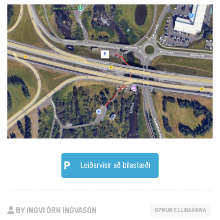
Leiðarvísir að bílastæði
BY INGVI ÖRN INGVASON
OPNUN ELLIÐAÁNNA