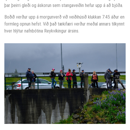
þar þeirri gleði og áskorun sem stangaveiðin hefur upp á að bjóða.
Boðið verður upp á morgunverð við veiðihúsið klukkan 7:45 áður en
formleg opnun hefst. Við það tækifæri verður meðal annars tilkynnt
hver hlýtur nafnbótina Reykvíkingur ársins.