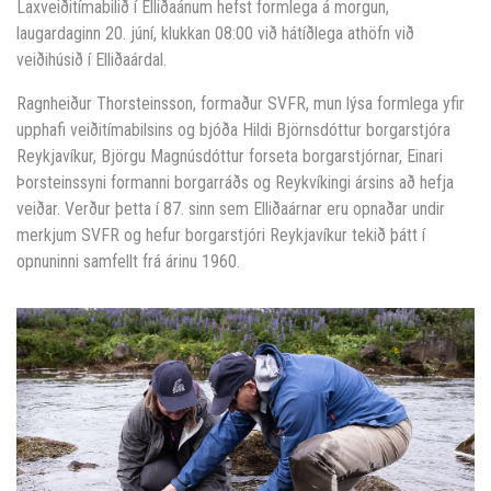
Laxveiðitímabilið í Elliðaánum hefst formlega á morgun,
laugardaginn 20. júní, klukkan 08:00 við hátíðlega athöfn við
veiðihúsið í Elliðaárdal.
Ragnheiður Thorsteinsson, formaður SVFR, mun lýsa formlega yfir
upphafi veiðitímabilsins og bjóða Hildi Björnsdóttur borgarstjóra
Reykjavíkur, Björgu Magnúsdóttur forseta borgarstjórnar, Einari
Þorsteinssyni formanni borgarráðs og Reykvíkingi ársins að hefja
veiðar. Verður þetta í 87. sinn sem Elliðaárnar eru opnaðar undir
merkjum SVFR og hefur borgarstjóri Reykjavíkur tekið þátt í
opnuninni samfellt frá árinu 1960.