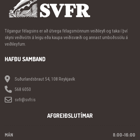
Tilgangur félagsins er að útvega félagsmönnum veiðileyfi og taka í því
skyni veiðivötn á leigu eða kaupa veiðisvæði og annast umboðssölu á
veiðileyfum.
HAFÐU SAMBAND
Suðurlandsbraut 54, 108 Reykjavík
568 6050
svfr@svfr.is
AFGREIÐSLUTÍMAR
MÁN
8:00-16:00