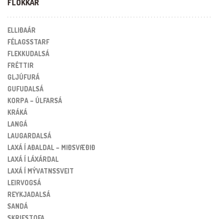
FLOKKAR
ELLIÐAÁR
FÉLAGSSTARF
FLEKKUDALSÁ
FRÉTTIR
GLJÚFURÁ
GUFUDALSÁ
KORPA – ÚLFARSÁ
KRÁKÁ
LANGÁ
LAUGARDALSÁ
LAXÁ Í AÐALDAL – MIÐSVÆÐIÐ
LAXÁ Í LÁXÁRDAL
LAXÁ Í MÝVATNSSVEIT
LEIRVOGSÁ
REYKJADALSÁ
SANDÁ
SKRIFSTOFA