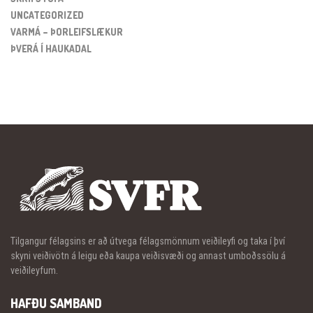
UNCATEGORIZED
VARMÁ – ÞORLEIFSLÆKUR
ÞVERÁ Í HAUKADAL
Tilgangur félagsins er að útvega félagsmönnum veiðileyfi og taka í því
skyni veiðivötn á leigu eða kaupa veiðisvæði og annast umboðssölu á
veiðileyfum.
HAFÐU SAMBAND