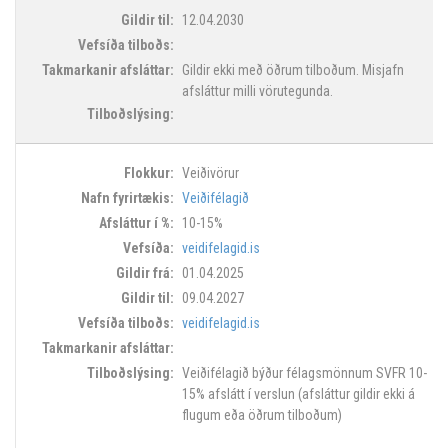
12.04.2030
Gildir ekki með öðrum tilboðum. Misjafn
afsláttur milli vörutegunda.
Veiðivörur
Veiðifélagið
10-15%
veidifelagid.is
01.04.2025
09.04.2027
veidifelagid.is
Veiðifélagið býður félagsmönnum SVFR 10-
15% afslátt í verslun (afsláttur gildir ekki á
flugum eða öðrum tilboðum)