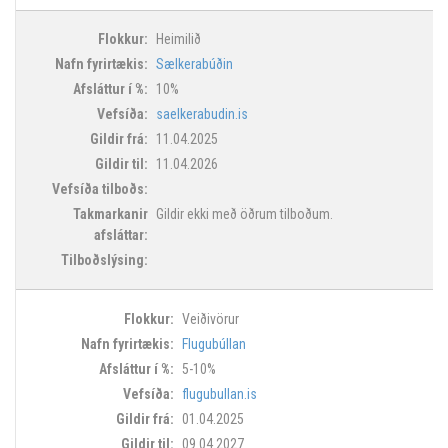
Heimilið
Sælkerabúðin
10%
saelkerabudin.is
11.04.2025
11.04.2026
Gildir ekki með öðrum tilboðum.
Veiðivörur
Flugubúllan
5-10%
flugubullan.is
01.04.2025
09.04.2027