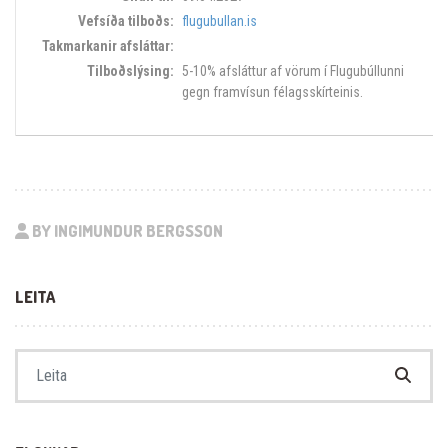
flugubullan.is
5-10% afsláttur af vörum í Flugubúllunni
gegn framvísun félagsskírteinis.
BY INGIMUNDUR BERGSSON
LEITA
Search for: