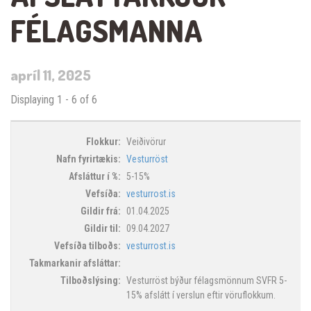
FÉLAGSMANNA
apríl 11, 2025
Displaying 1 - 6 of 6
Entries
Veiðivörur
Vesturröst
5-15%
vesturrost.is
01.04.2025
09.04.2027
vesturrost.is
Vesturröst býður félagsmönnum SVFR 5-
15% afslátt í verslun eftir vöruflokkum.