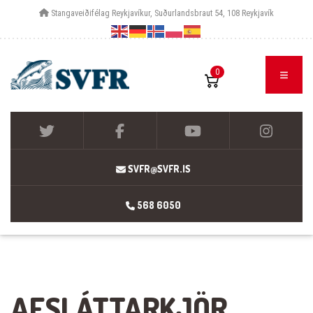
Stangaveiðifélag Reykjavíkur, Suðurlandsbraut 54, 108 Reykjavík
0
SVFR@SVFR.IS
568 6050
AFSLÁTTARKJÖR