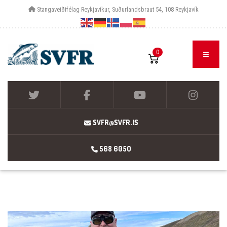
Stangaveiðifélag Reykjavíkur, Suðurlandsbraut 54, 108 Reykjavík
0
SVFR@SVFR.IS
568 6050