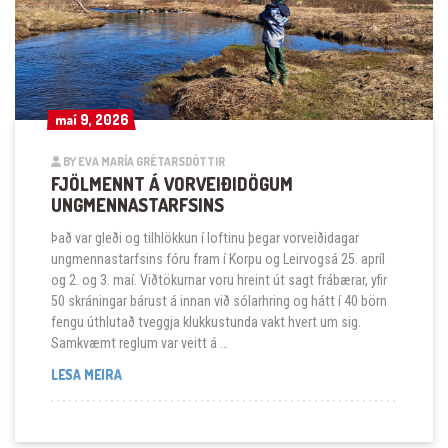
maí 9, 2026
maí 9, 2026
BY EVA MARÍA GRÉTARSDÓTTIR
FJÖLMENNT Á VORVEIÐIDÖGUM
UNGMENNASTARFSINS
Það var gleði og tilhlökkun í loftinu þegar vorveiðidagar
ungmennastarfsins fóru fram í Korpu og Leirvogsá 25. apríl
og 2. og 3. maí. Viðtökurnar voru hreint út sagt frábærar, yfir
50 skráningar bárust á innan við sólarhring og hátt í 40 börn
fengu úthlutað tveggja klukkustunda vakt hvert um sig.
Samkvæmt reglum var veitt á …
FJÖLMENNT Á VORVEIÐIDÖGUM UNGMENNASTARFSIN
LESA MEIRA