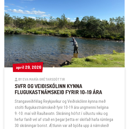
apríl 29, 2026
apríl 29, 2026
BY EVA MARÍA GRÉTARSDÓTTIR
SVFR OG VEIÐISKÓLINN KYNNA
FLUGUKASTNÁMSKEIÐ FYRIR 10-19 ÁRA
Stangaveiðifélag Reykjavíkur og Veiðiskólinn kynna með
stolti flugukastnámskeið fyrir 10-19 ára ungmenni helgina
9.-10. maí við Rauðavatn. Skráning hófst í síðustu viku og
hefur farið vel af stað en þegar þetta er skrifað hafa rúmlega
30 skráningar borist. Ætlunin var að bjóða upp á námskeið