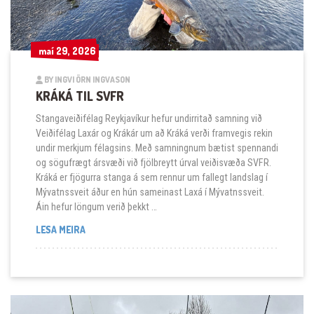
maí 29, 2026
maí 29, 2026
BY INGVI ÖRN INGVASON
KRÁKÁ TIL SVFR
Stangaveiðifélag Reykjavíkur hefur undirritað samning við
Veiðifélag Laxár og Krákár um að Kráká verði framvegis rekin
undir merkjum félagsins. Með samningnum bætist spennandi
og sögufrægt ársvæði við fjölbreytt úrval veiðisvæða SVFR.
Kráká er fjögurra stanga á sem rennur um fallegt landslag í
Mývatnssveit áður en hún sameinast Laxá í Mývatnssveit.
Áin hefur löngum verið þekkt …
KRÁKÁ TIL SVFR
LESA MEIRA