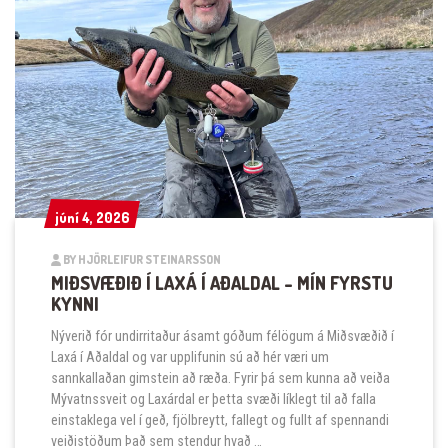
júní 4, 2026
júní 4, 2026
BY HJÖRLEIFUR STEINARSSON
MIÐSVÆÐIÐ Í LAXÁ Í AÐALDAL – MÍN FYRSTU
KYNNI
Nýverið fór undirritaður ásamt góðum félögum á Miðsvæðið í
Laxá í Aðaldal og var upplifunin sú að hér væri um
sannkallaðan gimstein að ræða. Fyrir þá sem kunna að veiða
Mývatnssveit og Laxárdal er þetta svæði líklegt til að falla
einstaklega vel í geð, fjölbreytt, fallegt og fullt af spennandi
veiðistöðum Það sem stendur hvað …