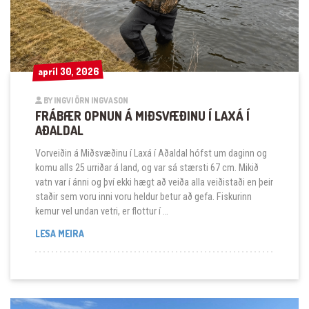
apríl 30, 2026
apríl 30, 2026
BY INGVI ÖRN INGVASON
FRÁBÆR OPNUN Á MIÐSVÆÐINU Í LAXÁ Í
AÐALDAL
Vorveiðin á Miðsvæðinu í Laxá í Aðaldal hófst um daginn og
komu alls 25 urriðar á land, og var sá stærsti 67 cm. Mikið
vatn var í ánni og því ekki hægt að veiða alla veiðistaði en þeir
staðir sem voru inni voru heldur betur að gefa. Fiskurinn
kemur vel undan vetri, er flottur í …
FRÁBÆR OPNUN Á MIÐSVÆÐINU Í LAXÁ Í AÐALDAL
LESA MEIRA