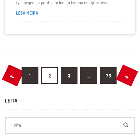
fyrir byrjendur jafnt sem lengra komna en í ljósi þess …
SVFR OG VEIÐISKÓLINN KYNNA FLUGUKASTNÁMSKEIÐ 
LESA MEIRA
Posts pagination
1
2
3
…
76
LEITA
Search for: