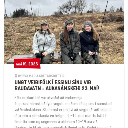
maí 19, 2026
maí 19, 2026
BY EVA MARÍA GRÉTARSDÓTTIR
UNGT VEIÐIFÓLK Í ESSINU SÍNU VIÐ
RAUÐAVATN – AUKANÁMSKEIÐ 23. MAÍ!
Eftir nokkurt hlé var ákveðið að endurvekja
flugukastnámskeið fyrir yngstu meðlimi félagsins í samstarfi
við Veiðiskólann. Skemmst er frá því að segja að viðtökurnar
létu ekki á sér standa en helgina 9.–10. maí mættu hátt í
fimmtíu börn og ungmenni á aldrinum 10–19 ára við
Rauðavatn til að læra grunnatriði flugukasts. Boðið var upp á