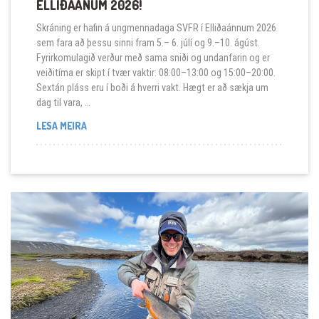
ELLIÐAÁNUM 2026!
Skráning er hafin á ungmennadaga SVFR í Elliðaánnum 2026
sem fara að þessu sinni fram 5.– 6. júlí og 9.–10. ágúst.
Fyrirkomulagið verður með sama sniði og undanfarin og er
veiðitíma er skipt í tvær vaktir: 08:00–13:00 og 15:00–20:00.
Sextán pláss eru í boði á hverri vakt. Hægt er að sækja um
dag til vara, …
SKRÁNING HAFIN Á UNGMENNADAGA Í ELLIÐAÁNUM 2
LESA MEIRA