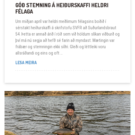
GÓÐ STEMNING Á HEIÐURSKAFFI HELDRI
FÉLAGA
Um miðjan apríl var heldri meðlimum félagsins boðið í
sérstakt heiðurskaffi á skrifstofu SVFR að Suðurlandsbraut
54. Þetta er annað árið í röð sem við höldum slíkan viðburð og
því má nú segja að hefð sé farin að myndast. Mætingin var
frábær og stemningin ekki síðri. Gleði og léttleiki voru
allsráðandi og eins og oft …
GÓÐ STEMNING Á HEIÐURSKAFFI HELDRI FÉLAGA
LESA MEIRA