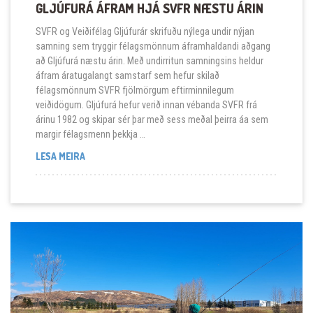
GLJÚFURÁ ÁFRAM HJÁ SVFR NÆSTU ÁRIN
SVFR og Veiðifélag Gljúfurár skrifuðu nýlega undir nýjan
samning sem tryggir félagsmönnum áframhaldandi aðgang
að Gljúfurá næstu árin. Með undirritun samningsins heldur
áfram áratugalangt samstarf sem hefur skilað
félagsmönnum SVFR fjölmörgum eftirminnilegum
veiðidögum. Gljúfurá hefur verið innan vébanda SVFR frá
árinu 1982 og skipar sér þar með sess meðal þeirra áa sem
margir félagsmenn þekkja …
GLJÚFURÁ ÁFRAM HJÁ SVFR NÆSTU ÁRIN
LESA MEIRA