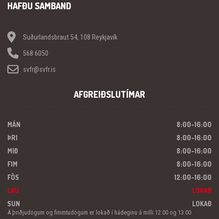
HAFÐU SAMBAND
Suðurlandsbraut 54, 108 Reykjavík
568 6050
svfr@svfr.is
AFGREIÐSLUTÍMAR
MÁN
8:00-16:00
ÞRI
8:00-16:00
MIÐ
8:00-16:00
FIM
8:00-16:00
FÖS
12:00-16:00
LAU
LOKAÐ
SUN
LOKAÐ
Á þriðjudögum og fimmtudögum er lokað í hádeginu á milli 12:00 og 13:00