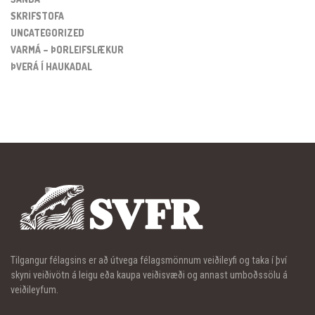
SKRIFSTOFA
UNCATEGORIZED
VARMÁ – ÞORLEIFSLÆKUR
ÞVERÁ Í HAUKADAL
Tilgangur félagsins er að útvega félagsmönnum veiðileyfi og taka í því
skyni veiðivötn á leigu eða kaupa veiðisvæði og annast umboðssölu á
veiðileyfum.