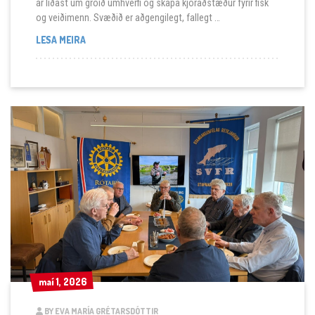
ár liðast um gróið umhverfi og skapa kjöraðstæður fyrir fisk
og veiðimenn. Svæðið er aðgengilegt, fallegt …
VORVEIÐIN Í ELLIÐAÁNUM FER VEL AF STAÐ
LESA MEIRA
maí 1, 2026
maí 1, 2026
BY EVA MARÍA GRÉTARSDÓTTIR