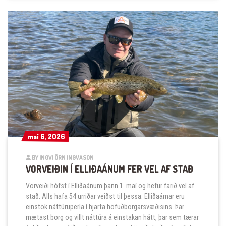
maí 6, 2026
maí 6, 2026
BY INGVI ÖRN INGVASON
VORVEIÐIN Í ELLIÐAÁNUM FER VEL AF STAÐ
Vorveiði hófst í Elliðaánum þann 1. maí og hefur farið vel af
stað. Alls hafa 54 urriðar veiðst til þessa. Elliðaárnar eru
einstök náttúruperla í hjarta höfuðborgarsvæðisins. Þar
mætast borg og villt náttúra á einstakan hátt, þar sem tærar