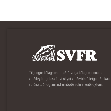
Tilgangur félagsins er að útvega félagsmönnum
veiðileyfi og taka í því skyni veiðivötn á leigu eða kau
veiðisvæði og annast umboðssölu á veiðileyfum.