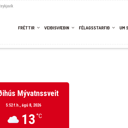
Reykjavík
FRÉTTIR
VEIÐISVÆÐIN
FÉLAGSSTARFIÐ
UM 
ðihús Mývatnssveit
5:52 f.h.,
ágú 8, 2026
13
°C