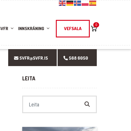
0
SVFR
INNSKRÁNING
VEFSALA
SVFR@SVFR.IS
568 6050
LEITA
Search for: