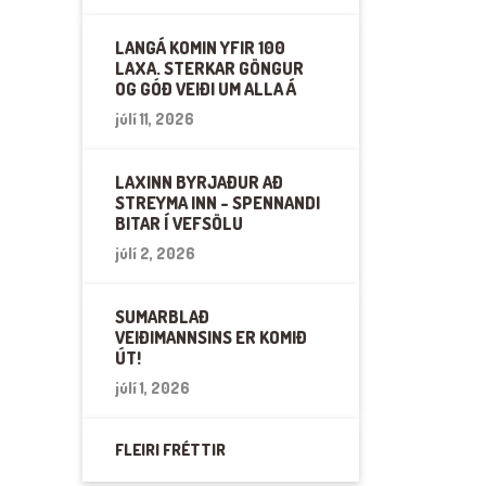
LANGÁ KOMIN YFIR 100
LAXA. STERKAR GÖNGUR
OG GÓÐ VEIÐI UM ALLA Á
júlí 11, 2026
LAXINN BYRJAÐUR AÐ
STREYMA INN - SPENNANDI
BITAR Í VEFSÖLU
júlí 2, 2026
SUMARBLAÐ
VEIÐIMANNSINS ER KOMIÐ
ÚT!
júlí 1, 2026
FLEIRI FRÉTTIR