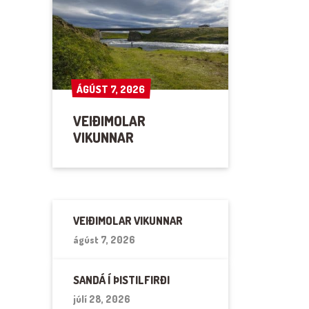
ÁGÚST 7, 2026
ÁGÚST 7, 2026
VEIÐIMOLAR
VIKUNNAR
VEIÐIMOLAR VIKUNNAR
ágúst 7, 2026
SANDÁ Í ÞISTILFIRÐI
júlí 28, 2026