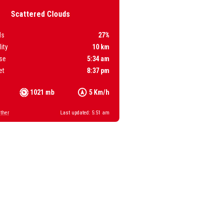
Scattered Clouds
ds
27%
lity
10 km
se
5:34 am
et
8:37 pm
1021 mb
5 Km/h
ther
Last updated: 5:51 am