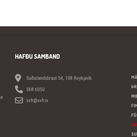
HAFÐU SAMBAND
M
Suðurlandsbraut 54, 108 Reykjavík
ÞR
568 6050
MI
pa
svfr@svfr.is
FI
FÖ
LA
SU