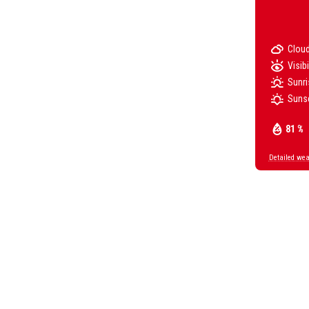
Clou
Visibi
Sunri
Suns
81 %
Detailed wea