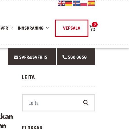
0
SVFR
INNSKRÁNING
VEFSALA
SVFR@SVFR.IS
568 6050
LEITA
Search for:
kkan
nn
FLOKKAR