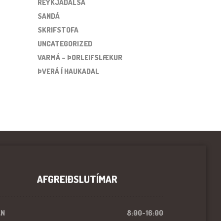
REYKJADALSÁ
SANDÁ
SKRIFSTOFA
UNCATEGORIZED
VARMÁ – ÞORLEIFSLÆKUR
ÞVERÁ Í HAUKADAL
AFGREIÐSLUTÍMAR
ÁN
8:00-16:00