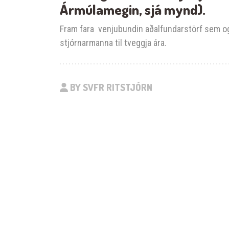
Ármúlamegin, sjá mynd).
Fram fara venjubundin aðalfundarstörf sem og 
stjórnarmanna til tveggja ára.
BY SVFR RITSTJÓRN