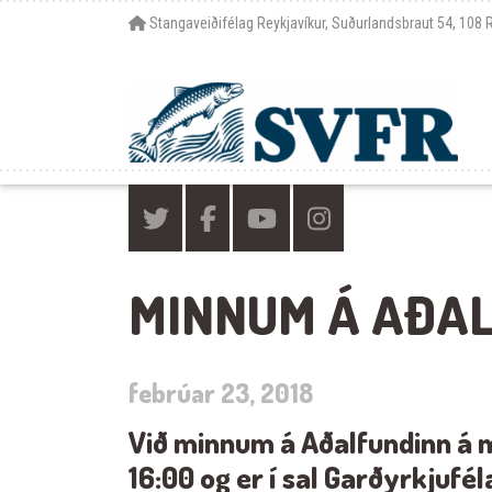
Stangaveiðifélag Reykjavíkur, Suðurlandsbraut 54, 108 
MINNUM Á AÐA
febrúar 23, 2018
Við minnum á Aðalfundinn á m
16:00 og er í sal Garðyrkjufél