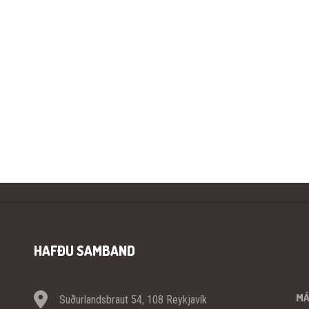
HAFÐU SAMBAND
M
Suðurlandsbraut 54, 108 Reykjavík