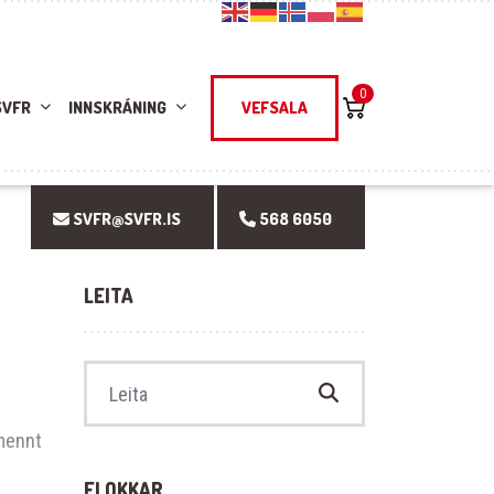
0
SVFR
INNSKRÁNING
VEFSALA
SVFR@SVFR.IS
568 6050
LEITA
Search for:
lmennt
FLOKKAR