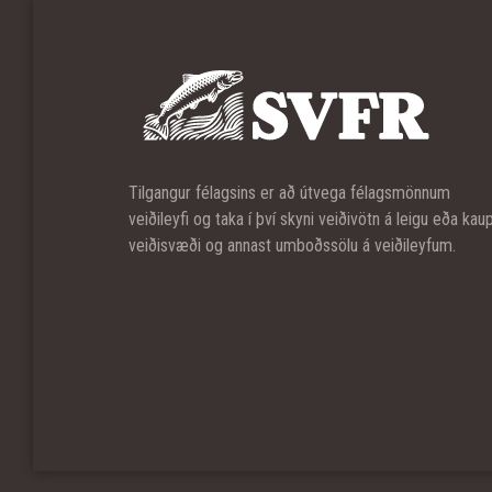
Tilgangur félagsins er að útvega félagsmönnum
veiðileyfi og taka í því skyni veiðivötn á leigu eða kau
veiðisvæði og annast umboðssölu á veiðileyfum.