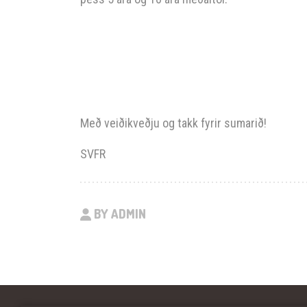
Með veiðikveðju og takk fyrir sumarið!
SVFR
BY ADMIN