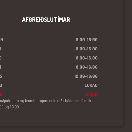
AFGREIÐSLUTÍMAR
ÁN
8:00-16:00
I
8:00-16:00
Ð
8:00-16:00
M
8:00-16:00
S
12:00-16:00
U
LOKAÐ
N
LOKAÐ
riðjudögum og fimmtudögum er lokað í hádeginu á milli
00 og 13:00