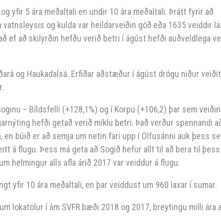
og yfir 5 ára meðaltali en undir 10 ára meðaltali. Þrátt fyrir að
vatnsleysis og kulda var heildarveiðin góð eða 1635 veiddir la
 að ef að skilyrðin hefðu verið betri í ágúst hefði auðveldlega ve
rá og Haukadalsá. Erfiðar aðstæður í ágúst drógu niður veiðit
r.
Soginu – Bíldsfelli (+128,1%) og í Korpu (+106,2) þar sem veiðin
ngarnýting hefði getað verið miklu betri. Það verður spennandi a
, en búið er að semja um netin fari upp í Ölfusánni auk þess s
tt á flugu. Þess má geta að Sogið hefur allt til að bera til þess
m helmingur alls afla árið 2017 var veiddur á flugu.
angt yfir 10 ára meðaltali, en þar veiddust um 960 laxar í sumar.
um lokatölur í ám SVFR bæði 2018 og 2017, breytingu milli ára 