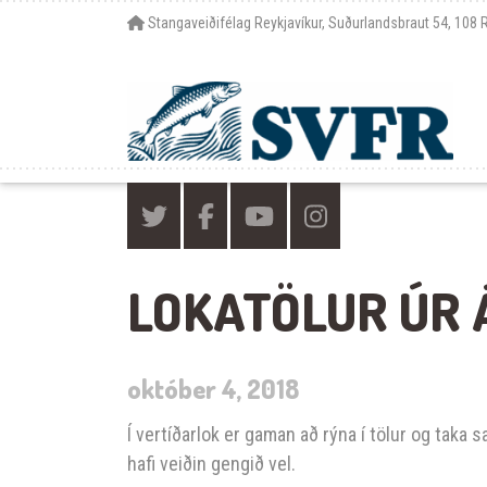
Stangaveiðifélag Reykjavíkur, Suðurlandsbraut 54, 108 
LOKATÖLUR ÚR 
október 4, 2018
Í vertíðarlok er gaman að rýna í tölur og ta
hafi veiðin gengið vel.