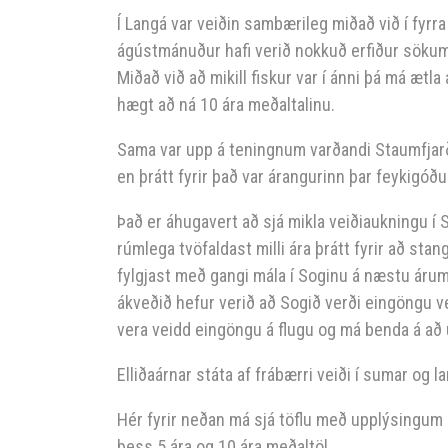
Í Langá var veiðin sambærileg miðað við í fyrra 
ágústmánuður hafi verið nokkuð erfiður sökum 
Miðað við að mikill fiskur var í ánni þá má ætla
hægt að ná 10 ára meðaltalinu.
Sama var upp á teningnum varðandi Staumfjarða
en þrátt fyrir það var árangurinn þar feykigóðu
Það er áhugavert að sjá mikla veiðiaukningu í 
rúmlega tvöfaldast milli ára þrátt fyrir að sta
fylgjast með gangi mála í Soginu á næstu árum
ákveðið hefur verið að Sogið verði eingöngu vei
vera veidd eingöngu á flugu og má benda á að u
Elliðaárnar státa af frábærri veiði í sumar og l
Hér fyrir neðan má sjá töflu með upplýsingum 
þess 5 ára og 10 ára meðaltöl.