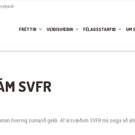
Reykjavík
FRÉTTIR
VEIÐISVÆÐIN
FÉLAGSSTARFIÐ
UM 
ÁM SVFR
ka saman hvernig sumarið gekk. Af ársvæðum SVFR má segja að a