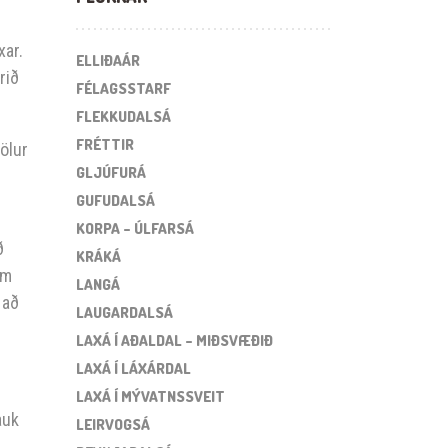
xar.
ELLIÐAÁR
rið
FÉLAGSSTARF
FLEKKUDALSÁ
FRÉTTIR
ölur
GLJÚFURÁ
GUFUDALSÁ
KORPA – ÚLFARSÁ
ð
KRÁKÁ
em
LANGÁ
 að
LAUGARDALSÁ
LAXÁ Í AÐALDAL – MIÐSVÆÐIÐ
LAXÁ Í LÁXÁRDAL
LAXÁ Í MÝVATNSSVEIT
auk
LEIRVOGSÁ