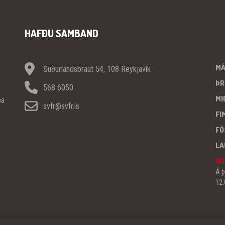
HAFÐU SAMBAND
M
Suðurlandsbraut 54, 108 Reykjavík
ÞR
568 6050
MI
pa
svfr@svfr.is
FI
FÖ
LA
SU
Á þ
12: