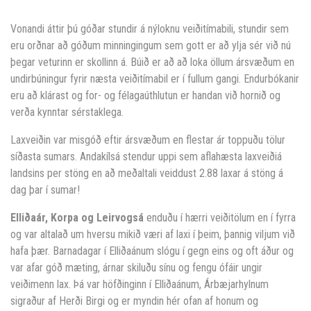
Vonandi áttir þú góðar stundir á nýloknu veiðitímabili, stundir sem
eru orðnar að góðum minningingum sem gott er að ylja sér við nú
þegar veturinn er skollinn á. Búið er að að loka öllum ársvæðum en
undirbúningur fyrir næsta veiðitímabil er í fullum gangi. Endurbókanir
eru að klárast og for- og félagaúthlutun er handan við hornið og
verða kynntar sérstaklega.
Laxveiðin var misgóð eftir ársvæðum en flestar ár toppuðu tölur
síðasta sumars. Andakílsá stendur uppi sem aflahæsta laxveiðiá
landsins per stöng en að meðaltali veiddust 2.88 laxar á stöng á
dag þar í sumar!
Elliðaár, Korpa og Leirvogsá
enduðu í hærri veiðitölum en í fyrra
og var altalað um hversu mikið væri af laxi í þeim, þannig viljum við
hafa þær. Barnadagar í Elliðaánum slógu í gegn eins og oft áður og
var afar góð mæting, árnar skiluðu sínu og fengu ófáir ungir
veiðimenn lax. Þá var höfðinginn í Elliðaánum, Árbæjarhylnum
sigraður af Herði Birgi og er myndin hér ofan af honum og