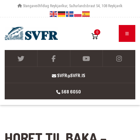
Stangaveiðifélag Reykjavíkur, Suðurlandsbraut 54, 108 Reykjavík
0
SVFR@SVFR.IS
568 6050
HORFT TIL BAKA –