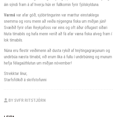
áin sýndi fram á af hverju hún er fullkomin fyrir fjölskylduna.
Varmá
var afar góð, sjóbirtingurinn var mættur einstaklega
snemma og voru menn að veiða nýgengna fiska um miðjan júní!
Svæðið fyrir ofan Reykjafoss var eins og oft áður öflugast síðari
hluta tímabils og hafa menn verið að fá afar væna fiska alveg fram í
lok tímabils.
Núna eru flestir veiðimenn að dusta rykið af hnýtingagræjunum og
undirbúa næsta tímabil, við erum líka á fullu í undirbúning og munum
hefja félagaúthlutun um miðjan nóvember!
Strekktar línur,
Starfsfólkið á skrifstofunni
BY SVFR RITSTJÓRN