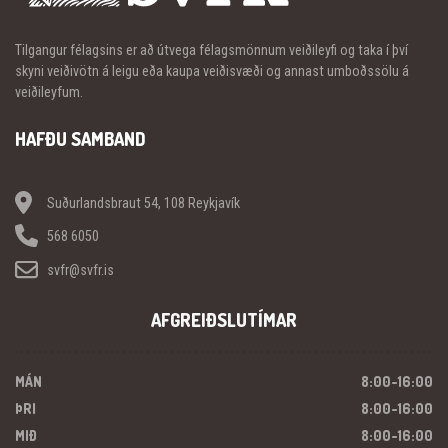
Tilgangur félagsins er að útvega félagsmönnum veiðileyfi og taka í því
skyni veiðivötn á leigu eða kaupa veiðisvæði og annast umboðssölu á
veiðileyfum.
HAFÐU SAMBAND
Suðurlandsbraut 54, 108 Reykjavík
568 6050
svfr@svfr.is
AFGREIÐSLUTÍMAR
MÁN
8:00-16:00
ÞRI
8:00-16:00
MIÐ
8:00-16:00