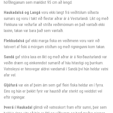
höfðingjanum sem mældist 95 cm að lengd.
Haukadalsá og Langá
voru ekki langt frá veiðitölum síðasta
sumars og voru í takt við flestar aðrar ár á Vesturlandi. Líkt og með
Flekkuna var veðurfar að stríða veiðimönnum en það vantaði ekki
laxinn, takan var bara það sem vantaði.
Flekkudalsá
gaf ekki marga fiska en veiðimenn voru varir við
talsvert af fiski á mörgum stöðum og með rigningunni kom takan.
Sandá
gaf stóra laxa en líkt og með aðrar ár á Norðausturlandi var
veiðin dræm og einkenndist sumarið af háu hitastigi og þurrkum.
Vatnsleysi er hinsvegar aldrei vandamál í Sandá því hún heldur vatni
afar vel.
Gljúfurá
var ein af þeim ám sem gaf fleiri fiska heldur en í fyrra.
Eins og hún er þekkt fyrir var haustið afar sterkt og veiddist vel
eftir rigningar.
Þverá í Haukadal
glímdi við vatnsskort fram eftir sumri, þeir sem