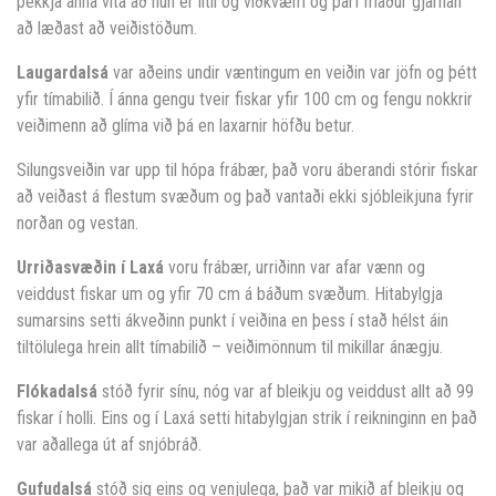
þekkja ánna vita að hún er lítil og viðkvæm og þarf maður gjarnan
að læðast að veiðistöðum.
Laugardalsá
var aðeins undir væntingum en veiðin var jöfn og þétt
yfir tímabilið. Í ánna gengu tveir fiskar yfir 100 cm og fengu nokkrir
veiðimenn að glíma við þá en laxarnir höfðu betur.
Silungsveiðin var upp til hópa frábær, það voru áberandi stórir fiskar
að veiðast á flestum svæðum og það vantaði ekki sjóbleikjuna fyrir
norðan og vestan.
Urriðasvæðin í Laxá
voru frábær, urriðinn var afar vænn og
veiddust fiskar um og yfir 70 cm á báðum svæðum. Hitabylgja
sumarsins setti ákveðinn punkt í veiðina en þess í stað hélst áin
tiltölulega hrein allt tímabilið – veiðimönnum til mikillar ánægju.
Flókadalsá
stóð fyrir sínu, nóg var af bleikju og veiddust allt að 99
fiskar í holli. Eins og í Laxá setti hitabylgjan strik í reikninginn en það
var aðallega út af snjóbráð.
Gufudalsá
stóð sig eins og venjulega, það var mikið af bleikju og