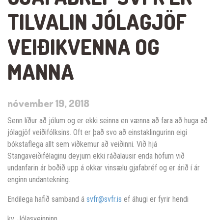
TILVALIN JÓLAGJÖF
VEIÐIKVENNA OG
MANNA
nóvember 19, 2018
Senn líður að jólum og er ekki seinna en vænna að fara að huga að
jólagjöf veiðifólksins. Oft er það svo að einstaklingurinn eigi
bókstaflega allt sem viðkemur að veiðinni. Við hjá
Stangaveiðifélaginu deyjum ekki ráðalausir enda höfum við
undanfarin ár boðið upp á okkar vinsælu gjafabréf og er árið í ár
enginn undantekning.
Endilega hafið samband á
svfr@svfr.is
ef áhugi er fyrir hendi
kv. Jólasveinninn