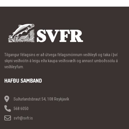
Tilgangur félagsins er að útvega félagsmönnum veiðileyfi og taka í því
skyni veiðivötn á leigu eða kaupa veiðisvæði og annast umboðssölu á
veiðileyfum.
HAFÐU SAMBAND
Suðurlandsbraut 54, 108 Reykjavík
568 6050
svfr@svfr.is