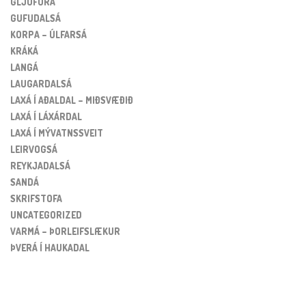
GLJÚFURÁ
GUFUDALSÁ
KORPA – ÚLFARSÁ
KRÁKÁ
LANGÁ
LAUGARDALSÁ
LAXÁ Í AÐALDAL – MIÐSVÆÐIÐ
LAXÁ Í LÁXÁRDAL
LAXÁ Í MÝVATNSSVEIT
LEIRVOGSÁ
REYKJADALSÁ
SANDÁ
SKRIFSTOFA
UNCATEGORIZED
VARMÁ – ÞORLEIFSLÆKUR
ÞVERÁ Í HAUKADAL