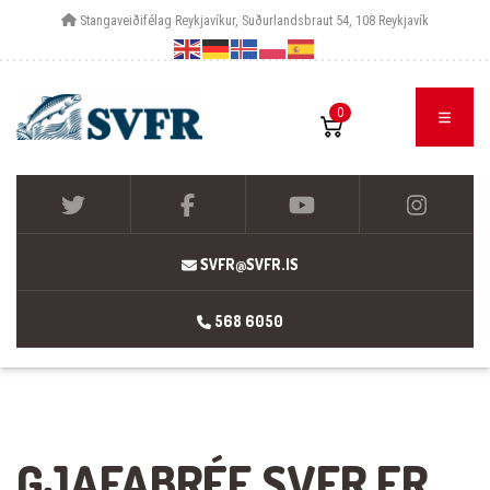
Stangaveiðifélag Reykjavíkur, Suðurlandsbraut 54, 108 Reykjavík
0
SVFR@SVFR.IS
568 6050
GJAFABRÉF SVFR ER