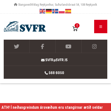
Stangaveiðifélag Reykjavíkur, Suðurlandsbraut 54, 108 Reykjavík
0
SVFR@SVFR.IS
568 6050
ATH! Í neðangreindum ársvæðum eru stangirnar ætíð seldar