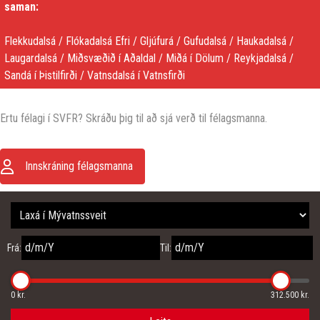
saman:
Flekkudalsá / Flókadalsá Efri / Gljúfurá / Gufudalsá / Haukadalsá /
Laugardalsá / Miðsvæðið í Aðaldal / Miðá í Dölum / Reykjadalsá /
Sandá í Þistilfirði / Vatnsdalsá í Vatnsfirði
Ertu félagi í SVFR? Skráðu þig til að sjá verð til félagsmanna.
Innskráning félagsmanna
Frá:
Til:
0 kr.
312.500 kr.