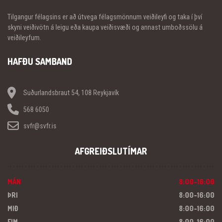
Tilgangur félagsins er að útvega félagsmönnum veiðileyfi og taka í því
skyni veiðivötn á leigu eða kaupa veiðisvæði og annast umboðssölu á
veiðileyfum.
HAFÐU SAMBAND
Suðurlandsbraut 54, 108 Reykjavík
568 6050
svfr@svfr.is
AFGREIÐSLUTÍMAR
MÁN
8:00-16:00
ÞRI
8:00-16:00
MIÐ
8:00-16:00
FIM
8:00-16:00