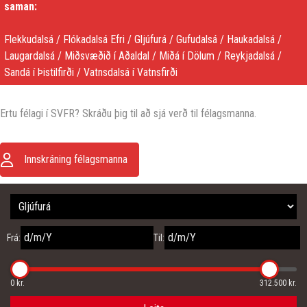
saman:
Flekkudalsá / Flókadalsá Efri / Gljúfurá / Gufudalsá / Haukadalsá /
Laugardalsá / Miðsvæðið í Aðaldal / Miðá í Dölum / Reykjadalsá /
Sandá í Þistilfirði / Vatnsdalsá í Vatnsfirði
Ertu félagi í SVFR? Skráðu þig til að sjá verð til félagsmanna.
Innskráning félagsmanna
Frá:
Til:
0 kr.
312.500 kr.