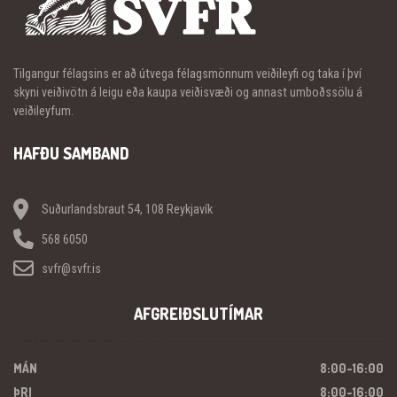
Tilgangur félagsins er að útvega félagsmönnum veiðileyfi og taka í því
skyni veiðivötn á leigu eða kaupa veiðisvæði og annast umboðssölu á
veiðileyfum.
HAFÐU SAMBAND
Suðurlandsbraut 54, 108 Reykjavík
568 6050
svfr@svfr.is
AFGREIÐSLUTÍMAR
MÁN
8:00-16:00
ÞRI
8:00-16:00