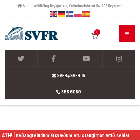
Stangaveiðifélag Reykjavíkur, Suðurlandsbraut 54, 108 Reykjavík
0
SVFR@SVFR.IS
568 6050
ATH! Í neðangreindum ársvæðum eru stangirnar ætíð seldar