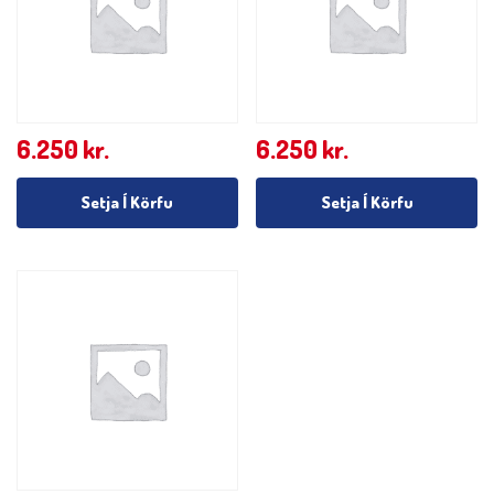
6.250
kr.
6.250
kr.
Setja Í Körfu
Setja Í Körfu