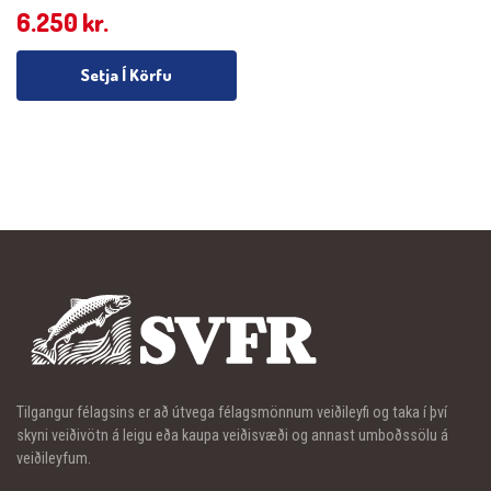
6.250
kr.
Setja Í Körfu
Tilgangur félagsins er að útvega félagsmönnum veiðileyfi og taka í því
skyni veiðivötn á leigu eða kaupa veiðisvæði og annast umboðssölu á
veiðileyfum.