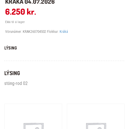
KRÁKÁ 04.07.2026
6.250
kr.
Ekki til á lager
Vörunúmer:
KRAK260704S02
Flokkur:
Kráká
LÝSING
LÝSING
stöng-rod 02