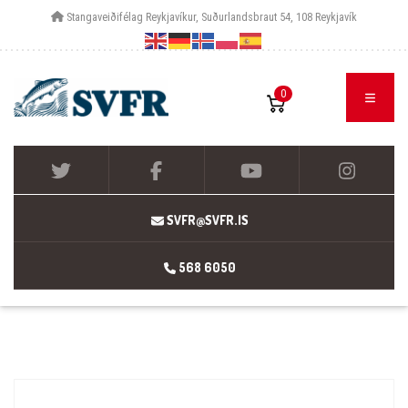
Stangaveiðifélag Reykjavíkur, Suðurlandsbraut 54, 108 Reykjavík
0
SVFR@SVFR.IS
568 6050