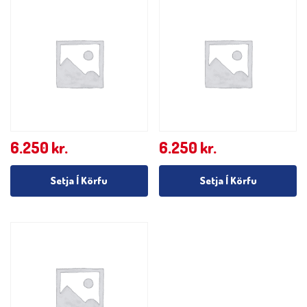
6.250
kr.
6.250
kr.
Setja Í Körfu
Setja Í Körfu