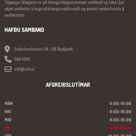
Tilgangur félagsins er að útvega félagsmönnum veiðileyfi og taka í því
skyni veiðivötn á leigu eða kaupa veiðisvæði og annast umboðssölu á
veiðileyfum.
HAFÐU SAMBAND
Suðurlandsbraut 54, 108 Reykjavík
568 6050
svfr@svfr.is
AFGREIÐSLUTÍMAR
MÁN
8:00-16:00
ÞRI
8:00-16:00
MIÐ
8:00-16:00
FIM
8:00-16:00