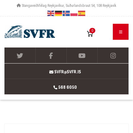
Stangaveiðifélag Reykjavíkur, Suðurlandsbraut 54, 108 Reykjavík
0
SVFR@SVFR.IS
568 6050