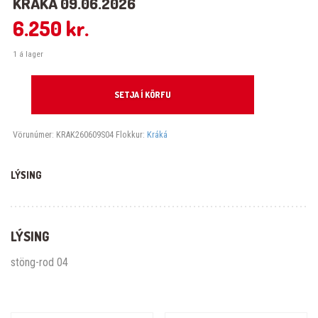
KRÁKÁ 09.06.2026
6.250
kr.
1 á lager
Kráká 09.06.2026 quantity
SETJA Í KÖRFU
Vörunúmer:
KRAK260609S04
Flokkur:
Kráká
LÝSING
LÝSING
stöng-rod 04