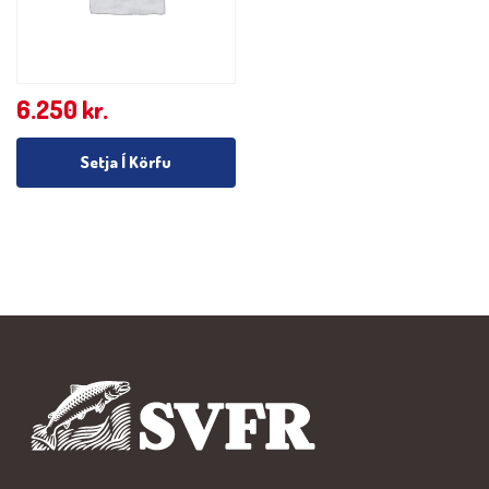
6.250
kr.
Setja Í Körfu