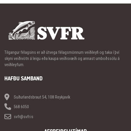
Tilgangur félagsins er að útvega félagsmönnum veiðileyfi og taka í því
skyni veiðivötn á leigu eða kaupa veiðisvæði og annast umboðssölu á
veiðileyfum.
HAFÐU SAMBAND
Suðurlandsbraut 54, 108 Reykjavík
568 6050
svfr@svfr.is