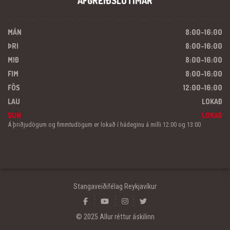
AFGREIÐSLUTÍMAR
MÁN
8:00-16:00
ÞRI
8:00-16:00
MIÐ
8:00-16:00
FIM
8:00-16:00
FÖS
12:00-16:00
LAU
LOKAÐ
SUN
LOKAÐ
Á þriðjudögum og fimmtudögum er lokað í hádeginu á milli 12:00 og 13:00
Stangaveiðifélag Reykjavíkur
© 2025 Allur réttur áskilinn