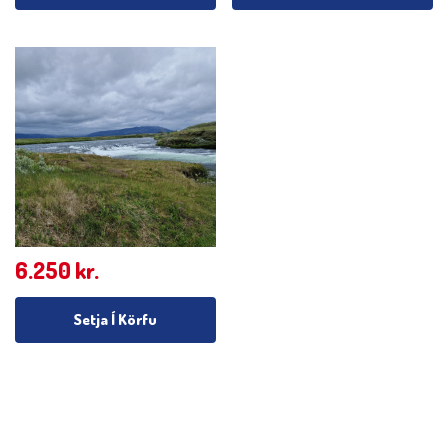
6.250
kr.
Setja Í Körfu