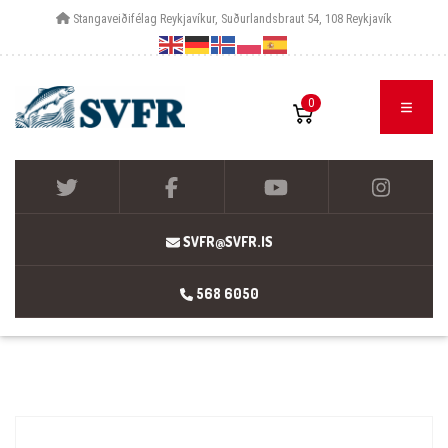
Stangaveiðifélag Reykjavíkur, Suðurlandsbraut 54, 108 Reykjavík
0
SVFR@SVFR.IS
568 6050