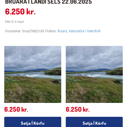
BRÚARÁ Í LANDI SELS 22.06.2025
6.250
kr.
Ekki til á lager
Vörunúmer:
brua250622s03
Flokkar:
Brúará
,
Vatnsdalsá í Vatnsfirði
6.250
kr.
6.250
kr.
Setja Í Körfu
Setja Í Körfu