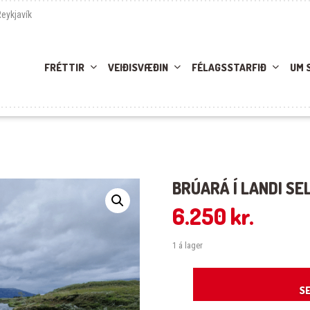
Reykjavík
FRÉTTIR
VEIÐISVÆÐIN
FÉLAGSSTARFIÐ
UM 
BRÚARÁ Í LANDI SE
6.250
kr.
1 á lager
Brúará í landi Sels 01.06.2026 quant
SE