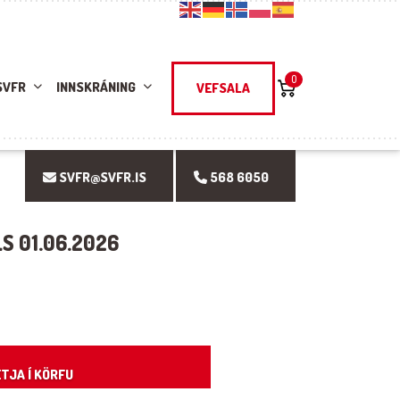
0
SVFR
INNSKRÁNING
VEFSALA
SVFR@SVFR.IS
568 6050
LS 01.06.2026
ity
TJA Í KÖRFU