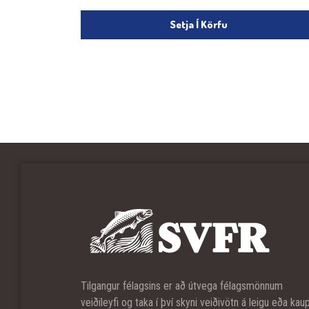
Setja Í Körfu
Tilgangur félagsins er að útvega félagsmönnum
veiðileyfi og taka í því skyni veiðivötn á leigu eða kau