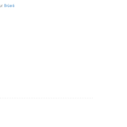
ur:
Brúará