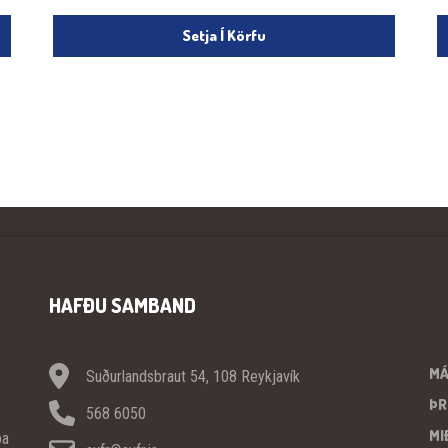
Setja Í Körfu
HAFÐU SAMBAND
M
Suðurlandsbraut 54, 108 Reykjavík
ÞR
568 6050
MI
pa