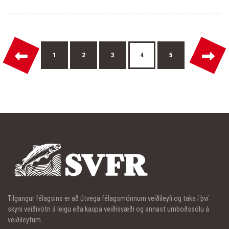
←
→
1
2
3
4
5
Tilgangur félagsins er að útvega félagsmönnum veiðileyfi og taka í því
skyni veiðivötn á leigu eða kaupa veiðisvæði og annast umboðssölu á
veiðileyfum.