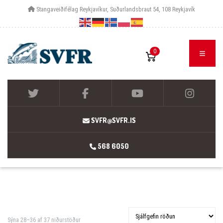
Stangaveiðifélag Reykjavíkur, Suðurlandsbraut 54, 108 Reykjavík
0
SVFR@SVFR.IS
568 6050
Sýna 28–36 af 37 niðurstöður