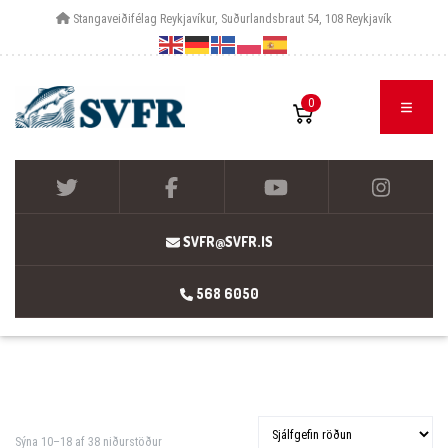
Stangaveiðifélag Reykjavíkur, Suðurlandsbraut 54, 108 Reykjavík
0
SVFR@SVFR.IS
568 6050
Sýna 10–18 af 38 niðurstöður