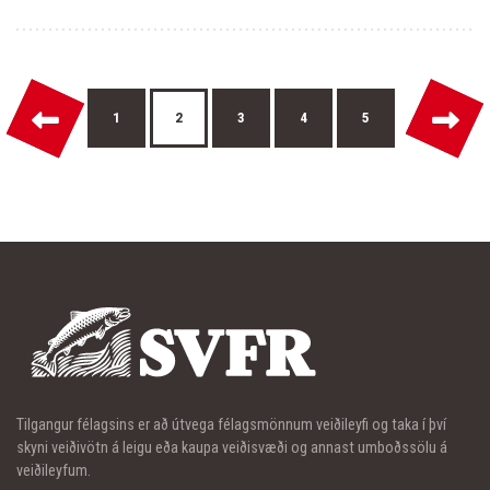
←
→
1
2
3
4
5
Tilgangur félagsins er að útvega félagsmönnum veiðileyfi og taka í því
skyni veiðivötn á leigu eða kaupa veiðisvæði og annast umboðssölu á
veiðileyfum.