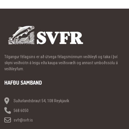
Tilgangur félagsins er að útvega félagsmönnum veiðileyfi og taka í því
skyni veiðivötn á leigu eða kaupa veiðisvæði og annast umboðssölu á
veiðileyfum.
HAFÐU SAMBAND
Suðurlandsbraut 54, 108 Reykjavík
568 6050
svfr@svfr.is