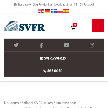
Stangaveiðifélag Reykjavíkur, Suðurlandsbraut 54, 108 Reykjavík
0
SVFR@SVFR.IS
568 6050
Á árlegum aðalfundi SVFR er kosið um innsendar