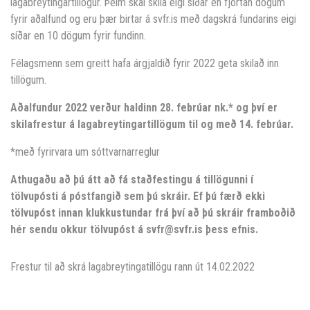
lagabreytingartillögur. Þeim skal skila eigi síðar en fjórtán dögum
fyrir aðalfund og eru þær birtar á svfr.is með dagskrá fundarins eigi
síðar en 10 dögum fyrir fundinn.
Félagsmenn sem greitt hafa árgjaldið fyrir 2022 geta skilað inn
tillögum.
Aðalfundur 2022 verður haldinn 28. febrúar nk.* og því er
skilafrestur á lagabreytingartillögum til og með 14. febrúar.
*með fyrirvara um sóttvarnarreglur
Athugaðu að þú átt að fá staðfestingu á tillögunni í
tölvupósti á póstfangið sem þú skráir. Ef þú færð ekki
tölvupóst innan klukkustundar frá því að þú skráir framboðið
hér sendu okkur tölvupóst á svfr@svfr.is þess efnis.
Frestur til að skrá lagabreytingatillögu rann út 14.02.2022