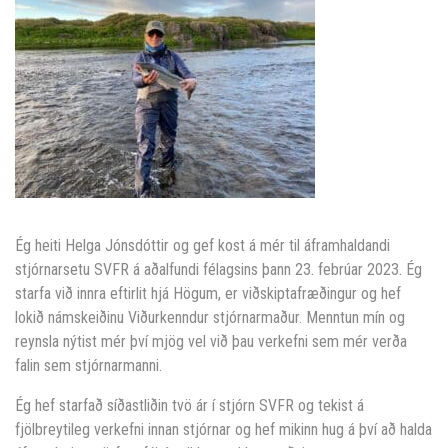
Ég heiti Helga Jónsdóttir og gef kost á mér til áframhaldandi
stjórnarsetu SVFR á aðalfundi félagsins þann 23. febrúar 2023. Ég
starfa við innra eftirlit hjá Högum, er viðskiptafræðingur og hef
lokið námskeiðinu Viðurkenndur stjórnarmaður. Menntun mín og
reynsla nýtist mér því mjög vel við þau verkefni sem mér verða
falin sem stjórnarmanni.
Ég hef starfað síðastliðin tvö ár í stjórn SVFR og tekist á
fjölbreytileg verkefni innan stjórnar og hef mikinn hug á því að halda