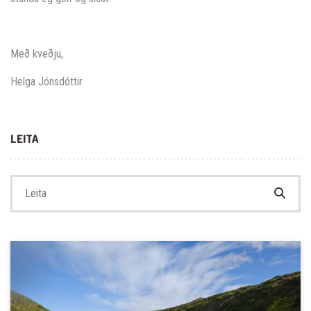
Með kveðju,
Helga Jónsdóttir
LEITA
Search for: