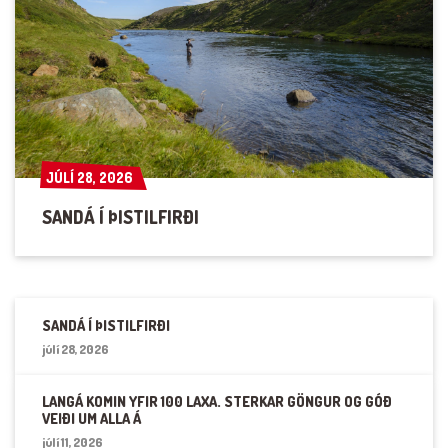
JÚLÍ 28, 2026
JÚLÍ 28, 2026
SANDÁ Í ÞISTILFIRÐI
SANDÁ Í ÞISTILFIRÐI
júlí 28, 2026
LANGÁ KOMIN YFIR 100 LAXA. STERKAR GÖNGUR OG GÓÐ
VEIÐI UM ALLA Á
júlí 11, 2026