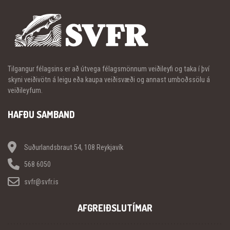
Tilgangur félagsins er að útvega félagsmönnum veiðileyfi og taka í því
skyni veiðivötn á leigu eða kaupa veiðisvæði og annast umboðssölu á
veiðileyfum.
HAFÐU SAMBAND
Suðurlandsbraut 54, 108 Reykjavík
568 6050
svfr@svfr.is
AFGREIÐSLUTÍMAR