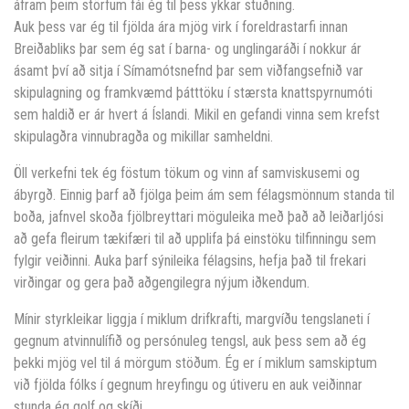
áfram þeim störfum fái ég til þess ykkar stuðning.
Auk þess var ég til fjölda ára mjög virk í foreldrastarfi innan
Breiðabliks þar sem ég sat í barna- og unglingaráði í nokkur ár
ásamt því að sitja í Símamótsnefnd þar sem viðfangsefnið var
skipulagning og framkvæmd þátttöku í stærsta knattspyrnumóti
sem haldið er ár hvert á Íslandi. Mikil en gefandi vinna sem krefst
skipulagðra vinnubragða og mikillar samheldni.
Öll verkefni tek ég föstum tökum og vinn af samviskusemi og
ábyrgð. Einnig þarf að fjölga þeim ám sem félagsmönnum standa til
boða, jafnvel skoða fjölbreyttari möguleika með það að leiðarljósi
að gefa fleirum tækifæri til að upplifa þá einstöku tilfinningu sem
fylgir veiðinni. Auka þarf sýnileika félagsins, hefja það til frekari
virðingar og gera það aðgengilegra nýjum iðkendum.
Mínir styrkleikar liggja í miklum drifkrafti, margvíðu tengslaneti í
gegnum atvinnulífið og persónuleg tengsl, auk þess sem að ég
þekki mjög vel til á mörgum stöðum. Ég er í miklum samskiptum
við fjölda fólks í gegnum hreyfingu og útiveru en auk veiðinnar
stunda ég golf og skíði.