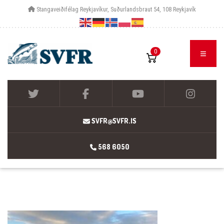
Stangaveiðifélag Reykjavíkur, Suðurlandsbraut 54, 108 Reykjavík
0
SVFR@SVFR.IS
568 6050