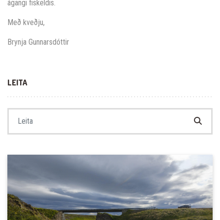
ágangi fiskeldis.
Með kveðju,
Brynja Gunnarsdóttir
LEITA
Search for: