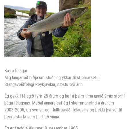
Kæru félagar
Mig langar að biðja um stuðning ykkar til stjórnarsetu í
Stangaveiðfélagi Reykjavíkur, næstu tvö árin.
Ég gekk í félagið fyrir 25 árum og hef á þeim tíma unnið ýmis störf í
þágu félagsins. Meðal annars sat ég í skemmtinefnd á árunum
2003-2006, og svo sit ég í fulltrúaráði félagsins og þekki því vel til
þeirra starfa sem þarf að vinna.
Ég er fædd á Akureyri 8. desember 1965.