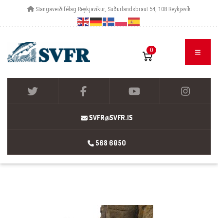
Stangaveiðifélag Reykjavíkur, Suðurlandsbraut 54, 108 Reykjavík
0
SVFR@SVFR.IS
568 6050