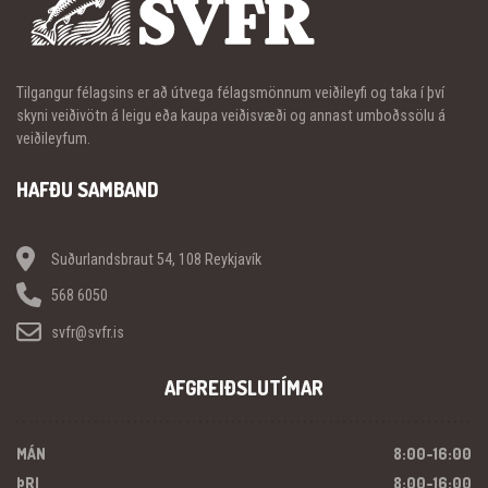
Tilgangur félagsins er að útvega félagsmönnum veiðileyfi og taka í því
skyni veiðivötn á leigu eða kaupa veiðisvæði og annast umboðssölu á
veiðileyfum.
HAFÐU SAMBAND
Suðurlandsbraut 54, 108 Reykjavík
568 6050
svfr@svfr.is
AFGREIÐSLUTÍMAR
MÁN
8:00-16:00
ÞRI
8:00-16:00