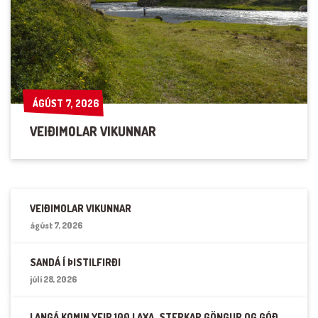
ÁGÚST 7, 2026
ÁGÚST 7, 2026
VEIÐIMOLAR VIKUNNAR
VEIÐIMOLAR VIKUNNAR
ágúst 7, 2026
SANDÁ Í ÞISTILFIRÐI
júlí 28, 2026
LANGÁ KOMIN YFIR 100 LAXA. STERKAR GÖNGUR OG GÓÐ