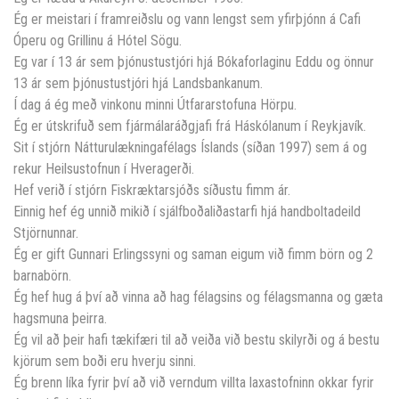
Ég er meistari í framreiðslu og vann lengst sem yfirþjónn á Cafi
Óperu og Grillinu á Hótel Sögu.
Eg var í 13 ár sem þjónustustjóri hjá Bókaforlaginu Eddu og önnur
13 ár sem þjónustustjóri hjá Landsbankanum.
Í dag á ég með vinkonu minni Útfararstofuna Hörpu.
Ég er útskrifuð sem fjármálaráðgjafi frá Háskólanum í Reykjavík.
Sit í stjórn Nátturulækningafélags Íslands (síðan 1997) sem á og
rekur Heilsustofnun í Hveragerði.
Hef verið í stjórn Fiskræktarsjóðs síðustu fimm ár.
Einnig hef ég unnið mikið í sjálfboðaliðastarfi hjá handboltadeild
Stjörnunnar.
Ég er gift Gunnari Erlingssyni og saman eigum við fimm börn og 2
barnabörn.
Ég hef hug á því að vinna að hag félagsins og félagsmanna og gæta
hagsmuna þeirra.
Ég vil að þeir hafi tækifæri til að veiða við bestu skilyrði og á bestu
kjörum sem boði eru hverju sinni.
Ég brenn líka fyrir því að við verndum villta laxastofninn okkar fyrir