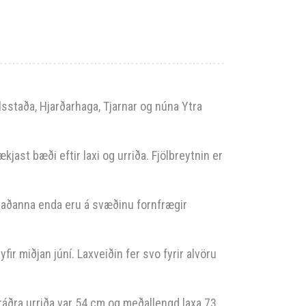
lsstaða, Hjarðarhaga, Tjarnar og núna Ytra
jast bæði eftir laxi og urriða. Fjölbreytnin er
taðanna enda eru á svæðinu fornfrægir
ir miðjan júní. Laxveiðin fer svo fyrir alvöru
kráðra urriða var 54 cm og meðallengd laxa 73