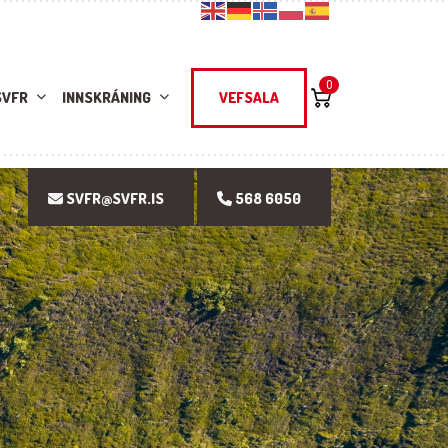
0
SVFR
INNSKRÁNING
VEFSALA
SVFR@SVFR.IS
568 6050