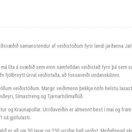
Miðsvæðið samanstendur af veiðistöðum fyrir landi jarðanna Jar
n má líta á svæðið sem einn samfelldan veiðistað fyrir þá sem sæk
fn fjölbreytt úrval veiðistaða, að fossaveiði undanskilinni.
 öllum veiðistöðum. Margir veiðimenn þekkja nöfn helstu laxas
reiðeyri, Símastreng og Tjarnarhólmaflúð.
ur og Kraunapollar. Urriðaveiðin er almennt best í maí og fram yf
 sá gjöfulasti.
talið er að um 50 laxar og 250 urriðar hafi veiðst. Meðallengd s