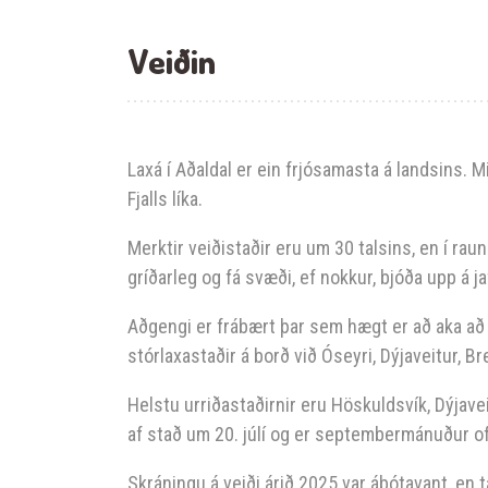
Veiðin
Laxá í Aðaldal er ein frjósamasta á landsins. 
Fjalls líka.
Merktir veiðistaðir eru um 30 talsins, en í rau
gríðarleg og fá svæði, ef nokkur, bjóða upp á ja
Aðgengi er frábært þar sem hægt er að aka að
stórlaxastaðir á borð við Óseyri, Dýjaveitur, B
Helstu urriðastaðirnir eru Höskuldsvík, Dýjaveit
af stað um 20. júlí og er septembermánuður oft
Skráningu á veiði árið 2025 var ábótavant, en 