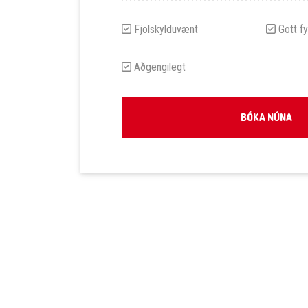
Fjölskylduvænt
Gott fy
Aðgengilegt
BÓKA NÚNA