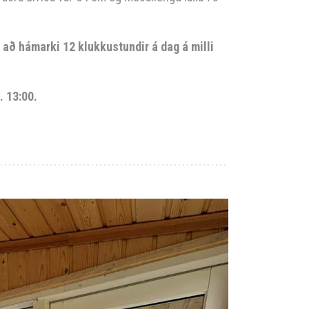
r að hámarki 12 klukkustundir á dag á milli
. 13:00.