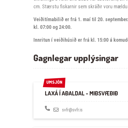
cm. Stærstu fiskarnir sem skráðir voru mældus
Veiðitímabilið er frá 1. maí til 20. septembe
kl. 07:00 og 24:00.
Innritun í veiðihúsið er frá kl. 15:00 á komud
Gagnlegar upplýsingar
UMSJÓN
UMSJÓN
LAXÁ Í AÐALDAL - MIÐSVÆÐIÐ
svfr@svfr.is