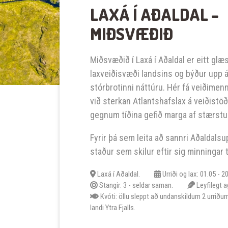
LAXÁ Í AÐALDAL –
MIÐSVÆÐIÐ
Miðsvæðið í Laxá í Aðaldal er eitt glæ
laxveiðisvæði landsins og býður upp á 
stórbrotinni náttúru. Hér fá veiðimenn
við sterkan Atlantshafslax á veiðistö
gegnum tíðina gefið marga af stærstu
Fyrir þá sem leita að sannri Aðaldals
staður sem skilur eftir sig minningar til
Laxá í Aðaldal.
Urriði og lax: 01.05 - 2
Stangir: 3 - seldar saman.
Leyfilegt a
Kvóti: öllu sleppt að undanskildum 2 urriðum
landi Ytra Fjalls.