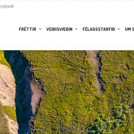
Reykjavík
FRÉTTIR
VEIÐISVÆÐIN
FÉLAGSSTARFIÐ
UM 