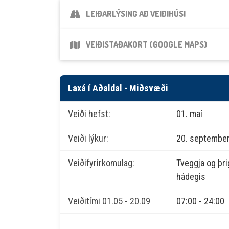
LEIÐARLÝSING AÐ VEIÐIHÚSI
VEIÐISTAÐAKORT (GOOGLE MAPS)
Laxá í Aðaldal - Miðsvæði
Veiði hefst:
01. maí
Veiði lýkur:
20. septembe
Veiðifyrirkomulag:
Tveggja og þrig
hádegis
Veiðitími 01.05 - 20.09
07:00 - 24:00