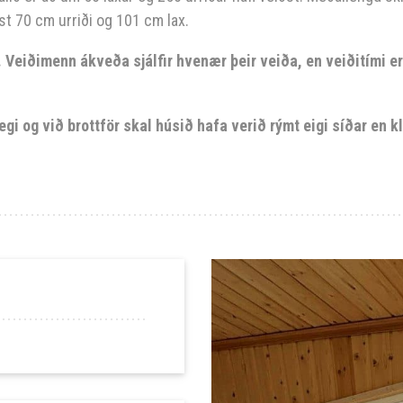
t 70 cm urriði og 101 cm lax.
r. Veiðimenn ákveða sjálfir hvenær þeir veiða, en veiðitími e
egi og við brottför skal húsið hafa verið rýmt eigi síðar en kl