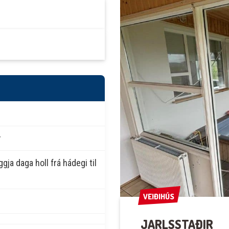
r
gja daga holl frá hádegi til
VEIÐIHÚS
VEIÐIHÚS
JARLSSTAÐIR