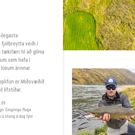
silegasta
fjölbreytta veiði í
 tækifæri til að glíma
ðum sem hafa í
 löxum árinnar.
upplifun er Miðsvæðið
 lífstíðar.
0.09.
gn: Eingöngu fluga.
 á stöng á dag fyrir