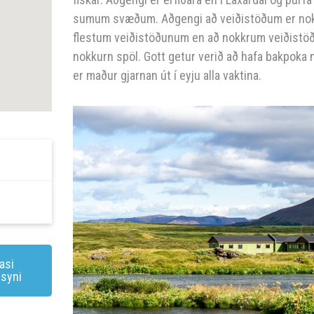
sumum svæðum. Aðgengi að veiðistöðum er nokk
flestum veiðistöðunum en að nokkrum veiðistöðum
nokkurn spöl. Gott getur verið að hafa bakpoka 
er maður gjarnan út í eyju alla vaktina.
asi
ssyni