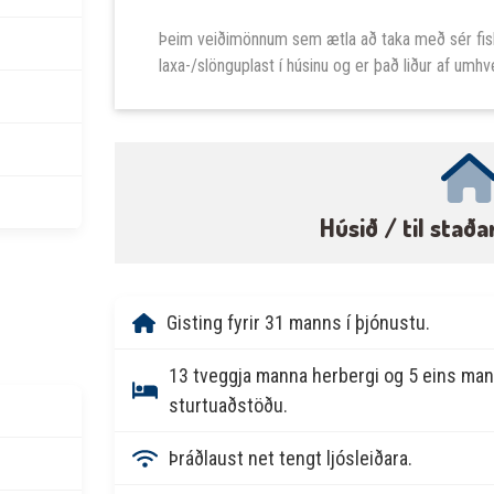
Þeim veiðimönnum sem ætla að taka með sér fisk
laxa-/slönguplast í húsinu og er það liður af umh
Húsið / til staða
Gisting fyrir 31 manns í þjónustu.
13 tveggja manna herbergi og 5 eins ma
sturtuaðstöðu.
Þráðlaust net tengt ljósleiðara.