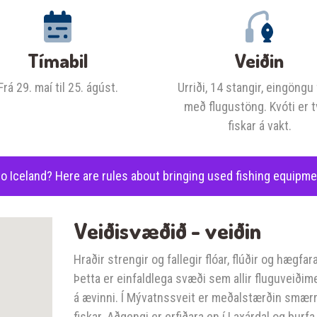
Tímabil
Veiðin
Frá 29. maí til 25. ágúst.
Urriði, 14 stangir, eingöngu
með flugustöng. Kvóti er t
fiskar á vakt.
o Iceland? Here are rules about bringing used fishing equipme
Veiðisvæðið - veiðin
Hraðir strengir og fallegir flóar, flúðir og hægfara
Þetta er einfaldlega svæði sem allir fluguveiðim
á ævinni. Í Mývatnssveit er meðalstærðin smærri e
fiskar. Aðgengi er erfiðara en í Laxárdal og þur