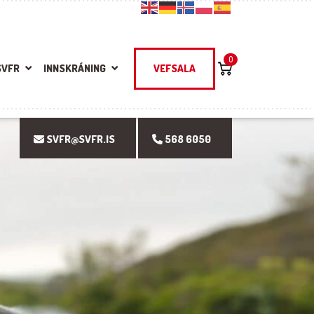
0
SVFR
INNSKRÁNING
VEFSALA
SVFR@SVFR.IS
568 6050