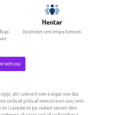
Hentar
 fluga
Byrjendum sem lengra komnum.
veir
nt with you
 hyljir; allt í umhverfi sem á engan sinn líka.
enn verða að prófa að minnsta kosti einu sinni
n í Laxárdal en þar veiðast talsvert fleiri
fa veiðimenn að ganga spöl að veiðistöðum á