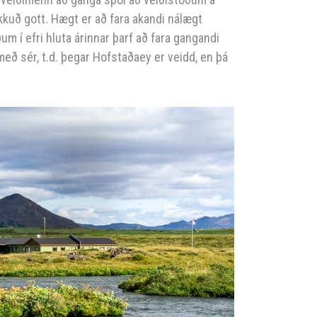
uð gott. Hægt er að fara akandi nálægt
 í efri hluta árinnar þarf að fara gangandi
með sér, t.d. þegar Hofstaðaey er veidd, en þá