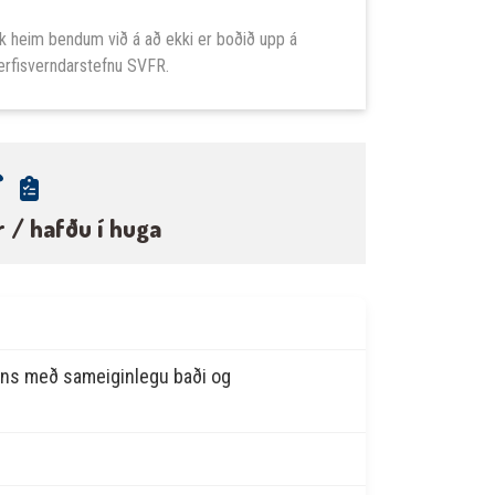
 heim bendum við á að ekki er boðið upp á
verfisverndarstefnu SVFR.
r / hafðu í huga
nns með sameiginlegu baði og