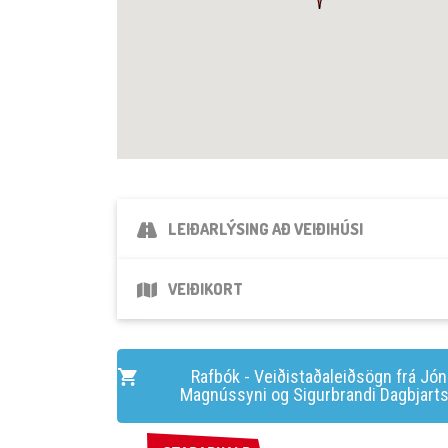
LEIÐARLÝSING AÐ VEIÐIHÚSI
VEIÐIKORT
Rafbók - Veiðistaðaleiðsögn frá Jón
Magnússyni og Sigurbrandi Dagbjart