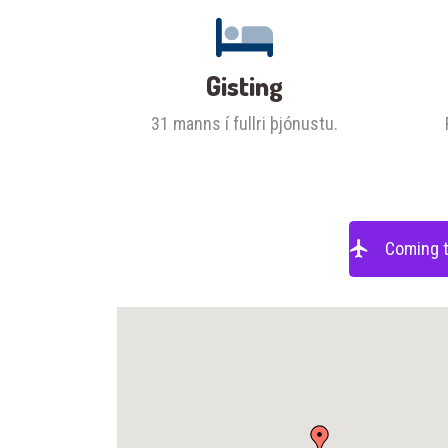
Gisting
31 manns í fullri þjónustu.
Coming t