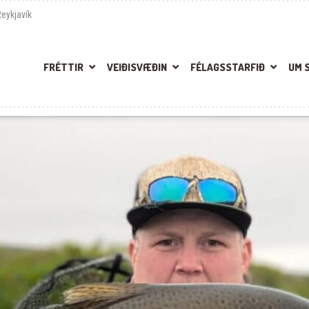
Reykjavík
FRÉTTIR
VEIÐISVÆÐIN
FÉLAGSSTARFIÐ
UM 