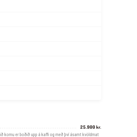
25.900 kr.
. Við komu er boðið upp á kaffi og með því ásamt kvöldmat