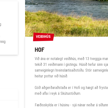
g
á
VEIÐIHÚS
VEIÐIHÚS
nnig
HOF
Við ána er notalegt veiðihús, með 13 tveggja m
tekið 31 veiðimann í gistingu. Húsið hefur sinn 
sameiginlegri hreinslætisaðstöðu. Stór sameiginle
heitur pottur við húsið.
Góð aðgerðaraðstaða er í Hofi og hægt að frysta 
með afla í reyk á Skútustöðum.
Fæðisskylda er í húsinu - sjá nánar neðar á síðunn