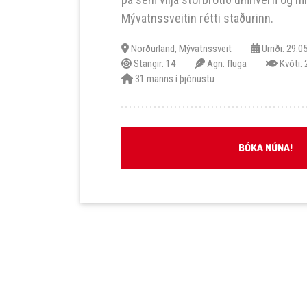
Mývatnssveitin rétti staðurinn.
Norðurland, Mývatnssveit
Urriði: 29.0
Stangir: 14
Agn: fluga
Kvóti: 
31 manns í þjónustu
BÓKA NÚNA!