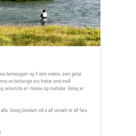
anna herbergjum og 5 eins manns, sem getur
sjarma en herbergin eru frekar smá með
g setustofa er í húsinu og matsalur. Einnig er
afla. Einnig bendum við á að vinsælt er að fara
i.