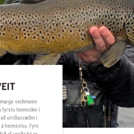
VEIT
a margir veiðimenn
ína fyrstu heimsókn í
 að urriðasvæðin í
á heimsvísu. Fyrir
ið af urriða þá er