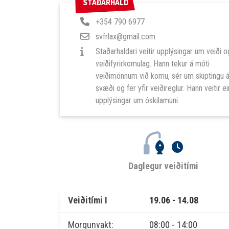
STAÐARHALD
STAÐARHALD
+354 790 6977
svfrlax@gmail.com
Staðarhaldari veitir upplýsingar um veiði o
veiðifyrirkomulag. Hann tekur á móti
veiðimönnum við komu, sér um skiptingu 
svæði og fer yfir veiðireglur. Hann veitir ei
upplýsingar um óskilamuni.
Daglegur veiðitími
Veiðitími I
19.06 - 14.08
Morgunvakt:
08:00 - 14:00