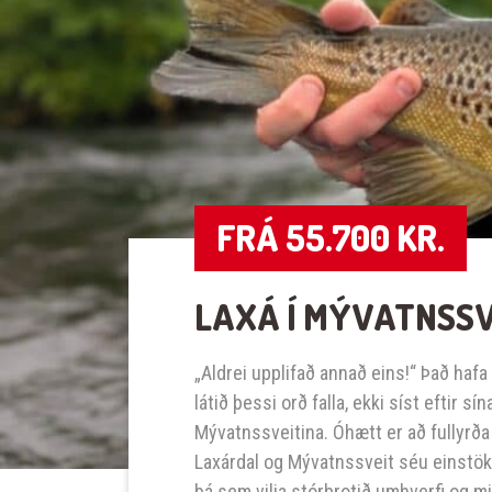
FRÁ 55.700 KR.
LAXÁ Í MÝVATNSS
„Aldrei upplifað annað eins!“ Það haf
látið þessi orð falla, ekki síst eftir s
Mývatnssveitina. Óhætt er að fullyrða
Laxárdal og Mývatnssveit séu einstök 
þá sem vilja stórbrotið umhverfi og mik