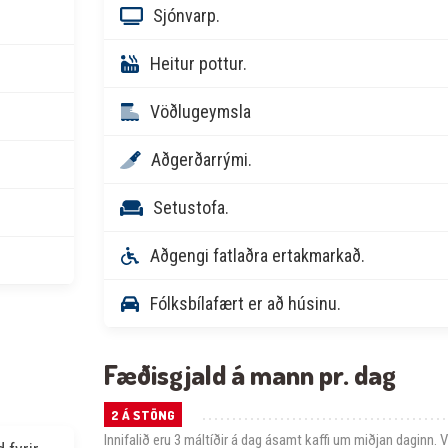
Sjónvarp.
Heitur pottur.
Vöðlugeymsla
Aðgerðarrými.
Setustofa.
Aðgengi fatlaðra ertakmarkað.
Fólksbílafært er að húsinu.
Fæðisgjald á mann pr. dag
2 Á STÖNG
Innifalið eru 3 máltíðir á dag ásamt kaffi um miðjan daginn