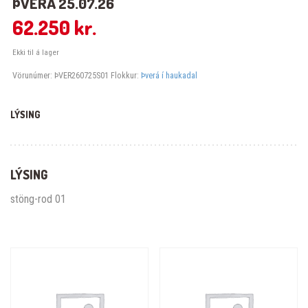
ÞVERÁ 25.07.26
62.250
kr.
Ekki til á lager
Vörunúmer:
ÞVER260725S01
Flokkur:
Þverá í haukadal
LÝSING
LÝSING
stöng-rod 01