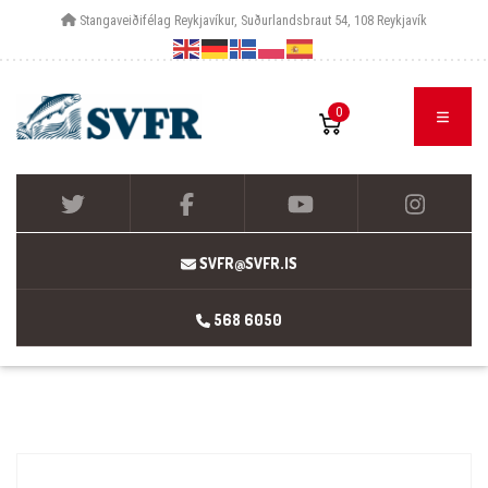
Stangaveiðifélag Reykjavíkur, Suðurlandsbraut 54, 108 Reykjavík
0
SVFR@SVFR.IS
568 6050