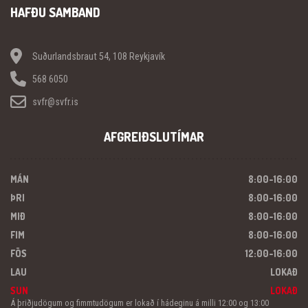
HAFÐU SAMBAND
Suðurlandsbraut 54, 108 Reykjavík
568 6050
svfr@svfr.is
AFGREIÐSLUTÍMAR
MÁN
8:00-16:00
ÞRI
8:00-16:00
MIÐ
8:00-16:00
FIM
8:00-16:00
FÖS
12:00-16:00
LAU
LOKAÐ
SUN
LOKAÐ
Á þriðjudögum og fimmtudögum er lokað í hádeginu á milli 12:00 og 13:00