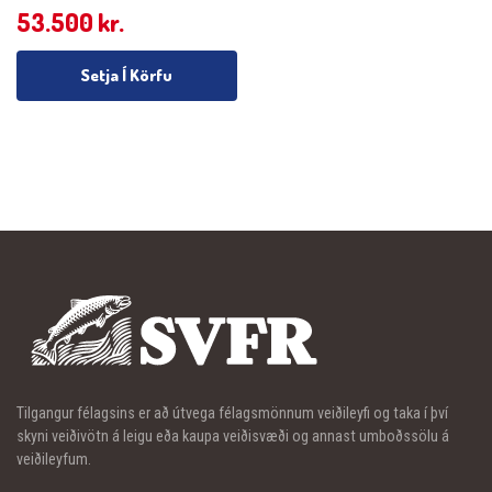
53.500
kr.
Setja Í Körfu
Tilgangur félagsins er að útvega félagsmönnum veiðileyfi og taka í því
skyni veiðivötn á leigu eða kaupa veiðisvæði og annast umboðssölu á
veiðileyfum.