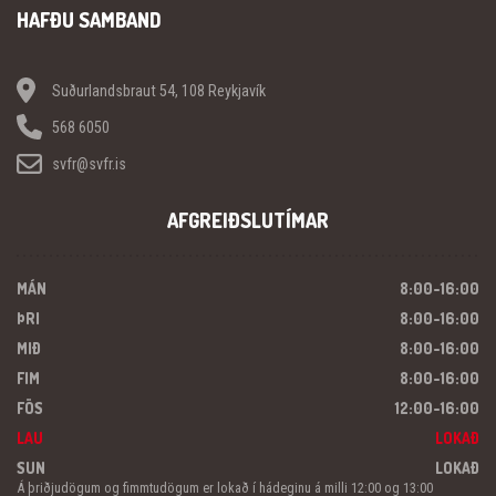
HAFÐU SAMBAND
Suðurlandsbraut 54, 108 Reykjavík
568 6050
svfr@svfr.is
AFGREIÐSLUTÍMAR
MÁN
8:00-16:00
ÞRI
8:00-16:00
MIÐ
8:00-16:00
FIM
8:00-16:00
FÖS
12:00-16:00
LAU
LOKAÐ
SUN
LOKAÐ
Á þriðjudögum og fimmtudögum er lokað í hádeginu á milli 12:00 og 13:00