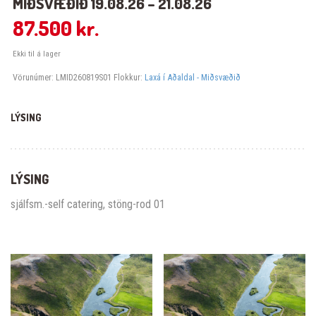
MIÐSVÆÐIÐ 19.08.26 – 21.08.26
87.500
kr.
Ekki til á lager
Vörunúmer:
LMID260819S01
Flokkur:
Laxá í Aðaldal - Miðsvæðið
LÝSING
LÝSING
sjálfsm.-self catering, stöng-rod 01