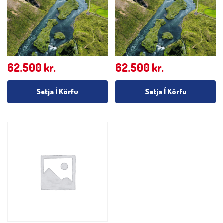
62.500
kr.
62.500
kr.
Setja Í Körfu
Setja Í Körfu