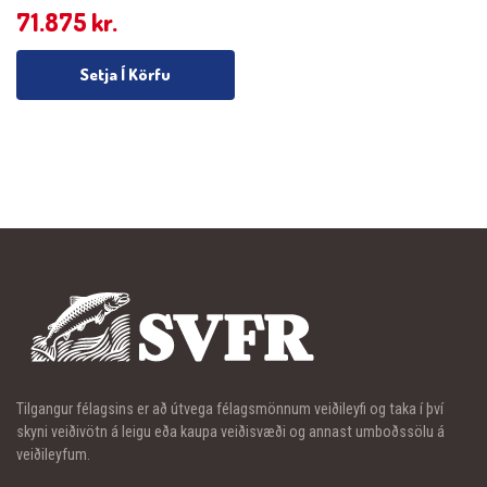
71.875
kr.
Setja Í Körfu
Tilgangur félagsins er að útvega félagsmönnum veiðileyfi og taka í því
skyni veiðivötn á leigu eða kaupa veiðisvæði og annast umboðssölu á
veiðileyfum.