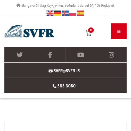
Stangaveiðifélag Reykjavíkur, Suðurlandsbraut 54, 108 Reykjavík
0
SVFR@SVFR.IS
568 6050