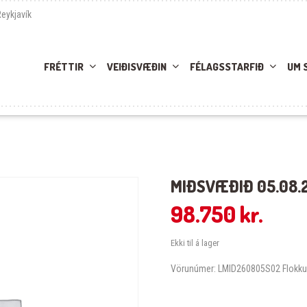
Reykjavík
FRÉTTIR
VEIÐISVÆÐIN
FÉLAGSSTARFIÐ
UM 
MIÐSVÆÐIÐ 05.08.2
98.750
kr.
Ekki til á lager
Vörunúmer:
LMID260805S02
Flokku