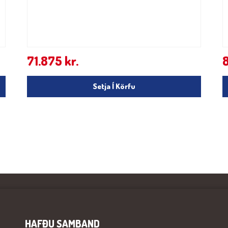
71.875
kr.
Setja Í Körfu
HAFÐU SAMBAND