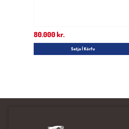
80.000
kr.
Setja Í Körfu