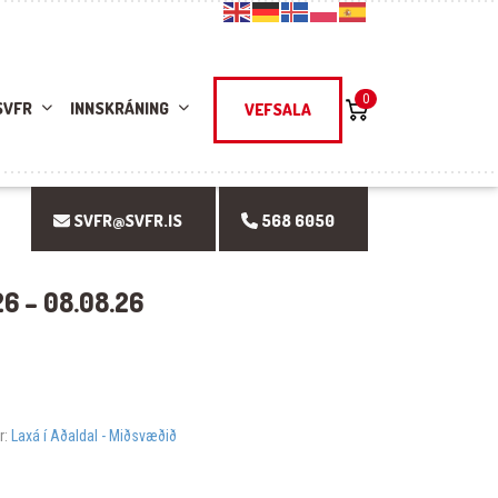
0
SVFR
INNSKRÁNING
VEFSALA
SVFR@SVFR.IS
568 6050
6 – 08.08.26
r:
Laxá í Aðaldal - Miðsvæðið