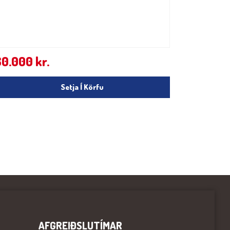
80.000
kr.
Setja Í Körfu
AFGREIÐSLUTÍMAR