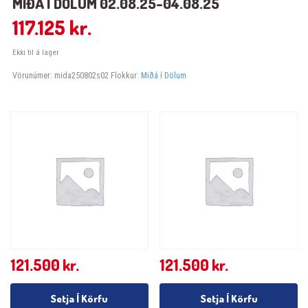
MIÐÁ Í DÖLUM 02.08.25-04.08.25
117.125
kr.
Ekki til á lager
Vörunúmer:
mida250802s02
Flokkur:
Miðá í Dölum
121.500
kr.
121.500
kr.
Setja Í Körfu
Setja Í Körfu