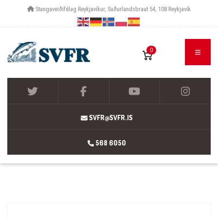
Stangaveiðifélag Reykjavíkur, Suðurlandsbraut 54, 108 Reykjavík
0
SVFR@SVFR.IS
568 6050