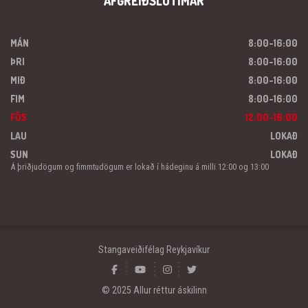
AFGREIÐSLUTÍMAR
MÁN
8:00-16:00
ÞRI
8:00-16:00
MIÐ
8:00-16:00
FIM
8:00-16:00
FÖS
12:00-16:00
LAU
LOKAÐ
SUN
LOKAÐ
Á þriðjudögum og fimmtudögum er lokað í hádeginu á milli 12:00 og 13:00
Stangaveiðifélag Reykjavíkur
© 2025 Allur réttur áskilinn