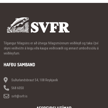
Tilgangur félagsins er að útvega félagsmönnum veiðileyfi og taka í því
skyni veiðivötn á leigu eða kaupa veiðisvæði og annast umboðssölu á
veiðileyfum.
HAFÐU SAMBAND
Suðurlandsbraut 54, 108 Reykjavík
568 6050
svfr@svfr.is