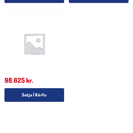
98.625
kr.
Setja Í Körfu