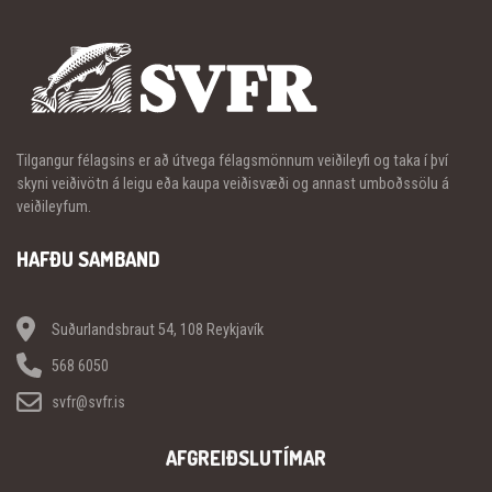
Tilgangur félagsins er að útvega félagsmönnum veiðileyfi og taka í því
skyni veiðivötn á leigu eða kaupa veiðisvæði og annast umboðssölu á
veiðileyfum.
HAFÐU SAMBAND
Suðurlandsbraut 54, 108 Reykjavík
568 6050
svfr@svfr.is
AFGREIÐSLUTÍMAR