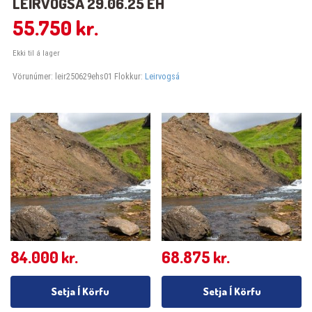
LEIRVOGSÁ 29.06.25 EH
55.750
kr.
Ekki til á lager
Vörunúmer:
leir250629ehs01
Flokkur:
Leirvogsá
84.000
kr.
68.875
kr.
Setja Í Körfu
Setja Í Körfu