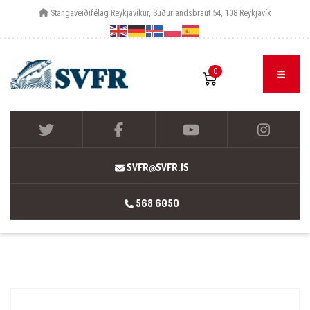
Stangaveiðifélag Reykjavíkur, Suðurlandsbraut 54, 108 Reykjavík
0
SVFR@SVFR.IS
568 6050