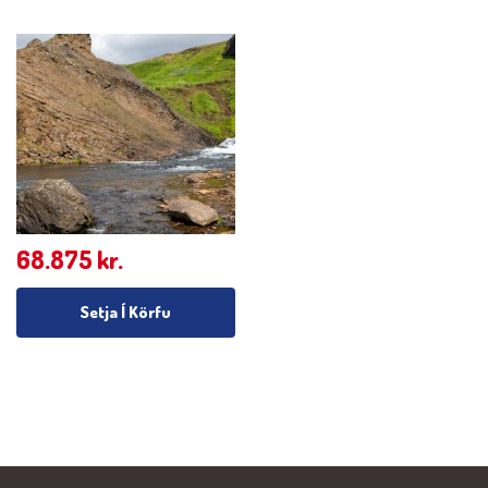
68.875
kr.
Setja Í Körfu