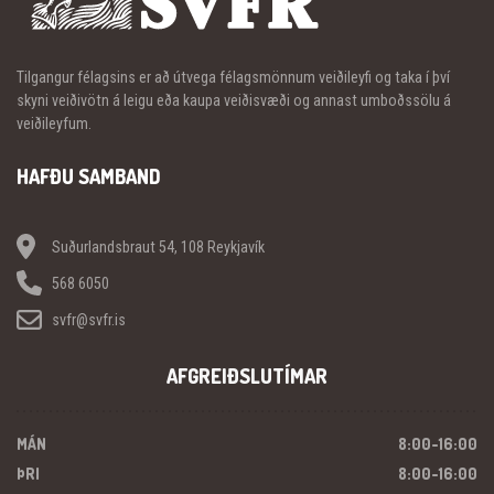
Tilgangur félagsins er að útvega félagsmönnum veiðileyfi og taka í því
skyni veiðivötn á leigu eða kaupa veiðisvæði og annast umboðssölu á
veiðileyfum.
HAFÐU SAMBAND
Suðurlandsbraut 54, 108 Reykjavík
568 6050
svfr@svfr.is
AFGREIÐSLUTÍMAR
MÁN
8:00-16:00
ÞRI
8:00-16:00