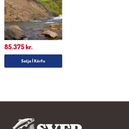
85.375
kr.
Setja Í Körfu