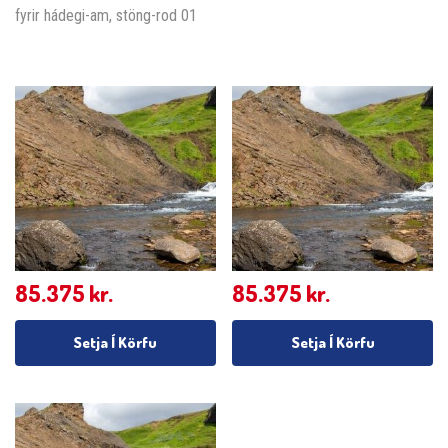
fyrir hádegi-am, stöng-rod 01
85.375
kr.
85.375
kr.
Setja Í Körfu
Setja Í Körfu