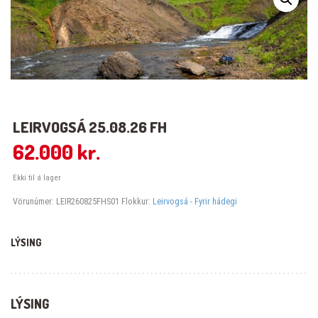
LEIRVOGSÁ 25.08.26 FH
62.000
kr.
Ekki til á lager
Vörunúmer:
LEIR260825FHS01
Flokkur:
Leirvogsá - Fyrir hádegi
LÝSING
LÝSING