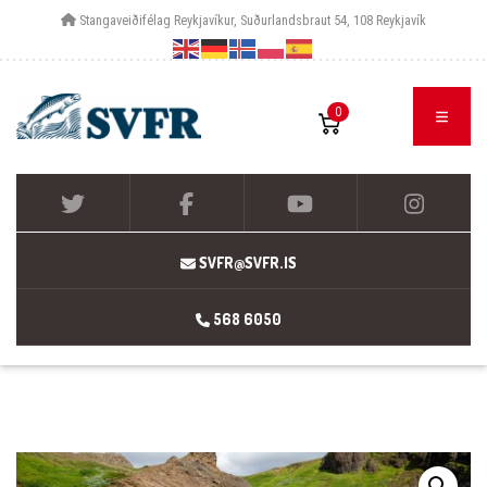
Stangaveiðifélag Reykjavíkur, Suðurlandsbraut 54, 108 Reykjavík
0
SVFR@SVFR.IS
568 6050