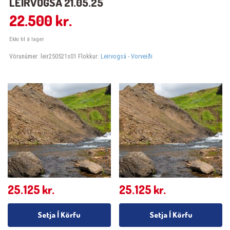
LEIRVOGSÁ 21.05.25
22.500
kr.
Ekki til á lager
Vörunúmer:
leir250521s01
Flokkur:
Leirvogsá - Vorveiði
25.125
kr.
25.125
kr.
Setja Í Körfu
Setja Í Körfu