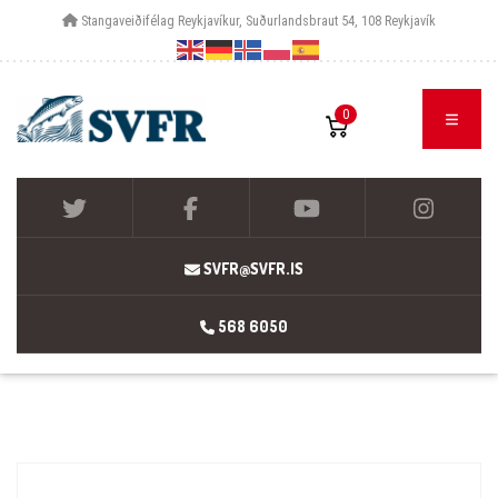
Stangaveiðifélag Reykjavíkur, Suðurlandsbraut 54, 108 Reykjavík
0
SVFR@SVFR.IS
568 6050