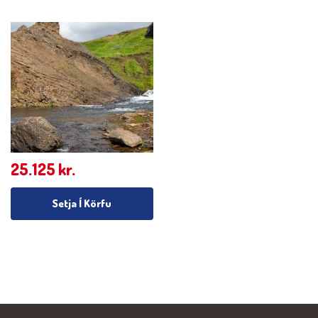
25.125
kr.
Setja Í Körfu