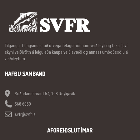
Tilgangur félagsins er að útvega félagsmönnum veiðileyfi og taka í því
skyni veiðivötn á leigu eða kaupa veiðisvæði og annast umboðssölu á
veiðileyfum.
HAFÐU SAMBAND
Suðurlandsbraut 54, 108 Reykjavík
568 6050
svfr@svfr.is
AFGREIÐSLUTÍMAR