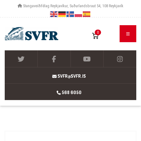
Stangaveiðifélag Reykjavíkur, Suðurlandsbraut 54, 108 Reykjavík
0
SVFR@SVFR.IS
568 6050