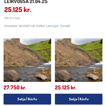
LEIRVOGSÁ 21.04.25
25.125
kr.
Ekki til á lager
Vörunúmer:
leir250421s02
Flokkur:
Leirvogsá - Vorveiði
27.750
kr.
25.125
kr.
Setja Í Körfu
Setja Í Körfu