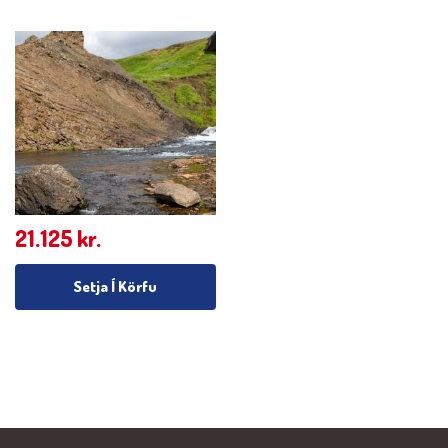
21.125
kr.
Setja Í Körfu