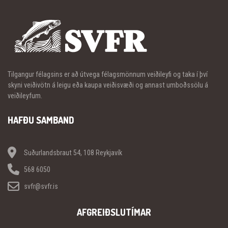
Tilgangur félagsins er að útvega félagsmönnum veiðileyfi og taka í því
skyni veiðivötn á leigu eða kaupa veiðisvæði og annast umboðssölu á
veiðileyfum.
HAFÐU SAMBAND
Suðurlandsbraut 54, 108 Reykjavík
568 6050
svfr@svfr.is
AFGREIÐSLUTÍMAR