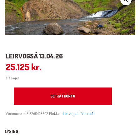
LEIRVOGSÁ 13.04.26
25.125
kr.
1 á lager
Leirvogsá 13.04.26 quantity
SETJA Í KÖRFU
Vörunúmer:
LEIR260413S02
Flokkur:
Leirvogsá - Vorveiði
LÝSING