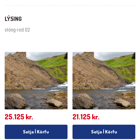
LÝSING
stöng-rod 02
25.125
kr.
21.125
kr.
Setja Í Körfu
Setja Í Körfu