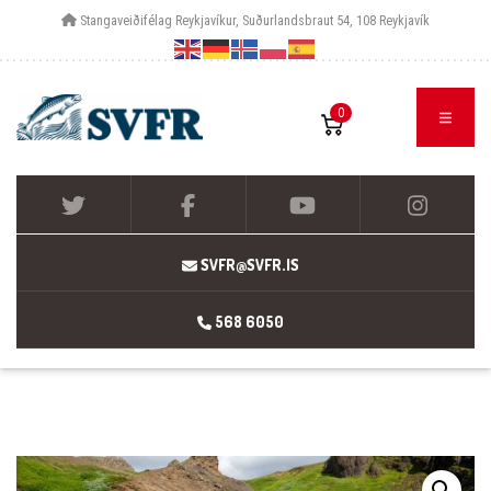
Stangaveiðifélag Reykjavíkur, Suðurlandsbraut 54, 108 Reykjavík
0
SVFR@SVFR.IS
568 6050