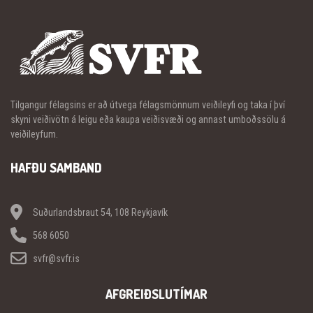
Tilgangur félagsins er að útvega félagsmönnum veiðileyfi og taka í því
skyni veiðivötn á leigu eða kaupa veiðisvæði og annast umboðssölu á
veiðileyfum.
HAFÐU SAMBAND
Suðurlandsbraut 54, 108 Reykjavík
568 6050
svfr@svfr.is
AFGREIÐSLUTÍMAR