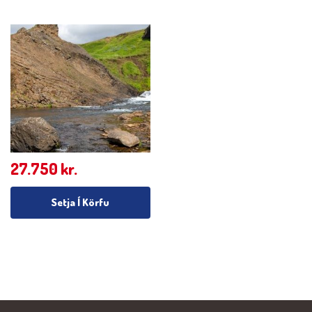
27.750
kr.
Setja Í Körfu