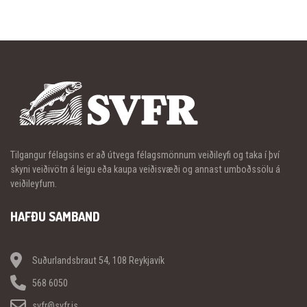
Tilgangur félagsins er að útvega félagsmönnum veiðileyfi og taka í því
skyni veiðivötn á leigu eða kaupa veiðisvæði og annast umboðssölu á
veiðileyfum.
HAFÐU SAMBAND
Suðurlandsbraut 54, 108 Reykjavík
568 6050
svfr@svfr.is