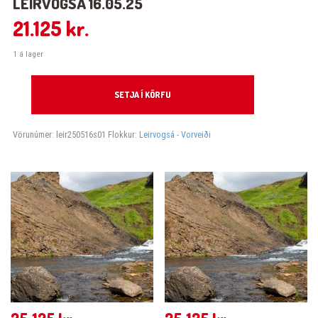
LEIRVOGSÁ 16.05.25
21.125
kr.
1 á lager
Leirvogsá 16.05.25 quantity
SETJA Í KÖRFU
Vörunúmer:
leir250516s01
Flokkur:
Leirvogsá - Vorveiði