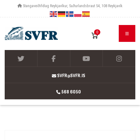
Stangaveiðifélag Reykjavíkur, Suðurlandsbraut 54, 108 Reykjavík
0
SVFR@SVFR.IS
568 6050