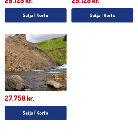
25.125
kr.
25.125
kr.
Setja Í Körfu
Setja Í Körfu
27.750
kr.
Setja Í Körfu