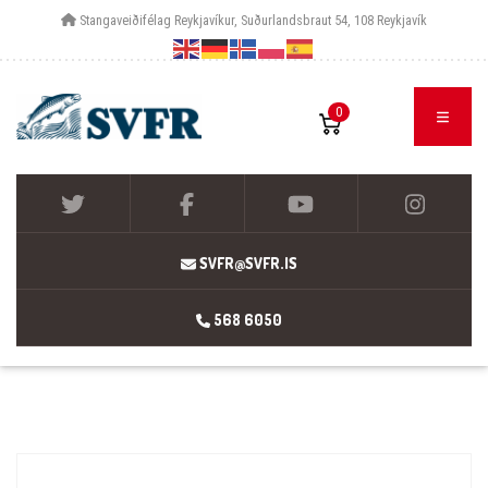
Stangaveiðifélag Reykjavíkur, Suðurlandsbraut 54, 108 Reykjavík
0
SVFR@SVFR.IS
568 6050