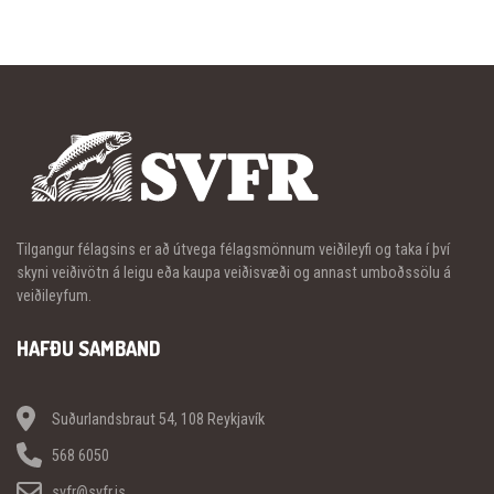
Tilgangur félagsins er að útvega félagsmönnum veiðileyfi og taka í því
skyni veiðivötn á leigu eða kaupa veiðisvæði og annast umboðssölu á
veiðileyfum.
HAFÐU SAMBAND
Suðurlandsbraut 54, 108 Reykjavík
568 6050
svfr@svfr.is