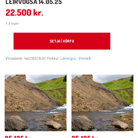
LEIRVOGSÁ 14.05.25
22.500
kr.
1 á lager
Leirvogsá 14.05.25 quantity
SETJA Í KÖRFU
Vörunúmer:
leir250514s01
Flokkur:
Leirvogsá - Vorveiði