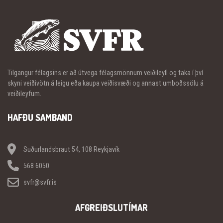
Tilgangur félagsins er að útvega félagsmönnum veiðileyfi og taka í því
skyni veiðivötn á leigu eða kaupa veiðisvæði og annast umboðssölu á
veiðileyfum.
HAFÐU SAMBAND
Suðurlandsbraut 54, 108 Reykjavík
568 6050
svfr@svfr.is
AFGREIÐSLUTÍMAR