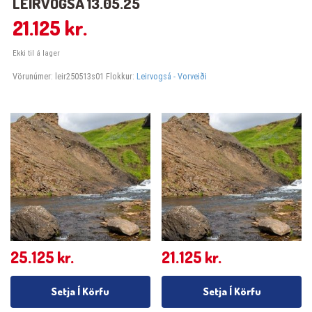
LEIRVOGSÁ 13.05.25
21.125
kr.
Ekki til á lager
Vörunúmer:
leir250513s01
Flokkur:
Leirvogsá - Vorveiði
25.125
kr.
21.125
kr.
Setja Í Körfu
Setja Í Körfu