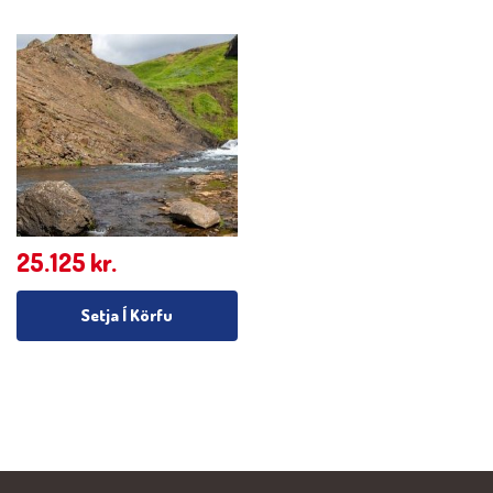
25.125
kr.
Setja Í Körfu