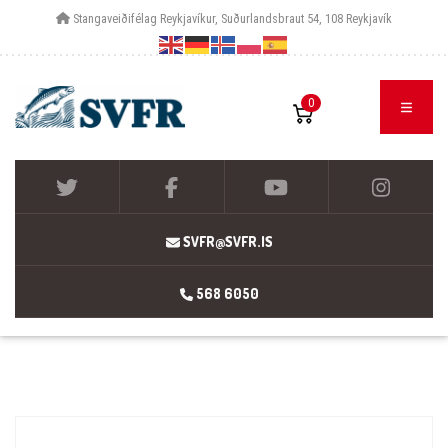
Stangaveiðifélag Reykjavíkur, Suðurlandsbraut 54, 108 Reykjavík
0
SVFR@SVFR.IS
568 6050