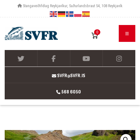
Stangaveiðifélag Reykjavíkur, Suðurlandsbraut 54, 108 Reykjavík
0
SVFR@SVFR.IS
568 6050