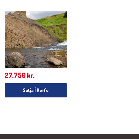
27.750
kr.
Setja Í Körfu