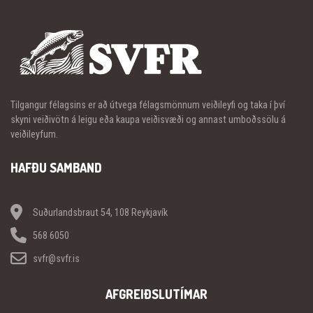
Tilgangur félagsins er að útvega félagsmönnum veiðileyfi og taka í því
skyni veiðivötn á leigu eða kaupa veiðisvæði og annast umboðssölu á
veiðileyfum.
HAFÐU SAMBAND
Suðurlandsbraut 54, 108 Reykjavík
568 6050
svfr@svfr.is
AFGREIÐSLUTÍMAR