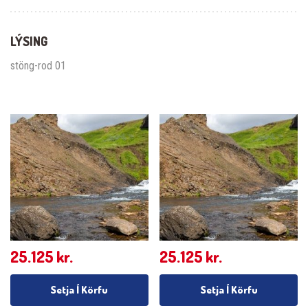
LÝSING
stöng-rod 01
25.125
kr.
25.125
kr.
Setja Í Körfu
Setja Í Körfu