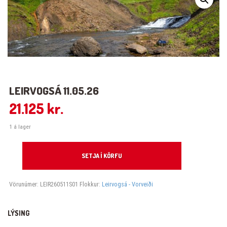
LEIRVOGSÁ 11.05.26
21.125
kr.
1 á lager
Leirvogsá 11.05.26 quantity
SETJA Í KÖRFU
Vörunúmer:
LEIR260511S01
Flokkur:
Leirvogsá - Vorveiði
LÝSING