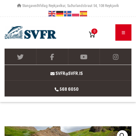
Stangaveiðifélag Reykjavíkur, Suðurlandsbraut 54, 108 Reykjavík
0
SVFR@SVFR.IS
568 6050