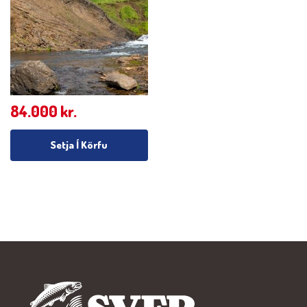
84.000
kr.
Setja Í Körfu