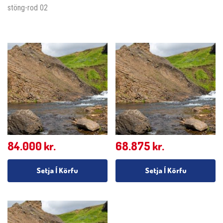
stöng-rod 02
84.000
kr.
68.875
kr.
Setja Í Körfu
Setja Í Körfu