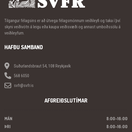
Tilgangur félagsins er að útvega félagsmönnum veiðileyfi og taka í því
skyni veiðivötn á leigu eða kaupa veiðisvæði og annast umboðssölu á
veiðileyfum.
HAFÐU SAMBAND
Suðurlandsbraut 54, 108 Reykjavík
568 6050
svfr@svfr.is
AFGREIÐSLUTÍMAR
MÁN
8:00-16:00
ÞRI
8:00-16:00