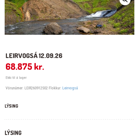
LEIRVOGSÁ 12.09.26
68.875
kr.
Ekki til á lager
Vörunúmer:
LEIR260912S02
Flokkur:
Leirvogsá
LÝSING
LÝSING