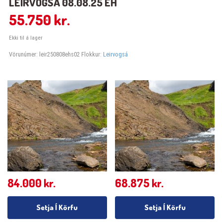
LEIRVOGSÁ 08.08.25 EH
55.750
kr.
Ekki til á lager
Vörunúmer:
leir250808ehs02
Flokkur:
Leirvogsá
84.000
kr.
68.875
kr.
Setja Í Körfu
Setja Í Körfu