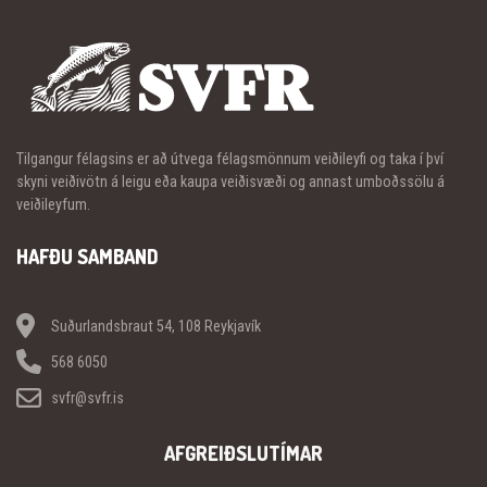
Tilgangur félagsins er að útvega félagsmönnum veiðileyfi og taka í því
skyni veiðivötn á leigu eða kaupa veiðisvæði og annast umboðssölu á
veiðileyfum.
HAFÐU SAMBAND
Suðurlandsbraut 54, 108 Reykjavík
568 6050
svfr@svfr.is
AFGREIÐSLUTÍMAR