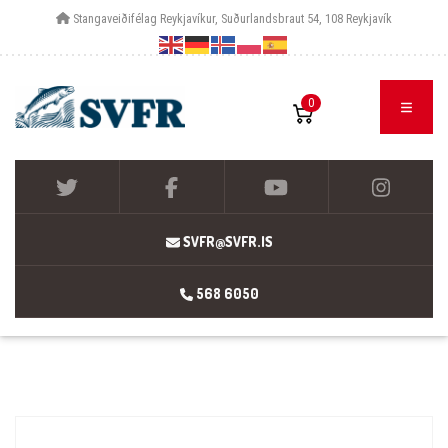
Stangaveiðifélag Reykjavíkur, Suðurlandsbraut 54, 108 Reykjavík
0
SVFR@SVFR.IS
568 6050