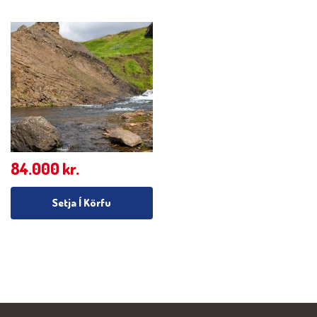
84.000
kr.
Setja Í Körfu